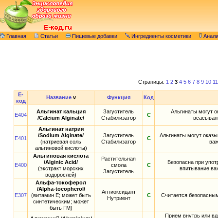
Главная
Статьи
Пищевые добавки
Ингредиенты косметики
Анал
Страницы:
1
2
3
4
5
6
7
8
9
10
11
E-
Название
v
Функция
Код
код
Альгинат кальция
Загуститель
Альгинаты могут о
E404
С
/Calcium Alginate/
Стабилизатор
всасыван
Альгинат натрия
/Sodium Alginate/
Загуститель
Альгинаты могут оказы
E401
С
(натриевая соль
Стабилизатор
важ
альгиновой кислоты)
Альгиновая кислота
Растительная
/Alginic Acid/
Безопасна при упот
E400
смола
С
(экстракт морских
впитывание ва
Загуститель
водорослей)
Альфа-токоферол
/Alpha-tocopherol/
Антиоксидант
E307
(витамин E; может быть
С
Считается безопасным
Нутриент
синтетическим; может
быть ГМ)
Прием внутрь или вд