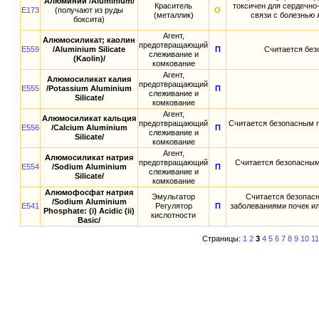
Алюминий /Aluminium/
Краситель
токсичен для сердечно
E173
(получают из руды
О
(металлик)
связи с болезнью 
боксита)
Агент,
Алюмосиликат; каолин
предотвращающий
E559
/Aluminium Silicate
П
Считается без
слеживание и
(Kaolin)/
комкование
Агент,
Алюмосиликат калия
предотвращающий
E555
/Potassium Aluminium
П
слеживание и
Silicate/
комкование
Агент,
Алюмосиликат кальция
предотвращающий
Считается безопасным п
E556
/Calcium Aluminium
П
слеживание и
Silicate/
комкование
Агент,
Алюмосиликат натрия
предотвращающий
Считается безопасным
E554
/Sodium Aluminium
П
слеживание и
Silicate/
комкование
Алюмофосфат натрия
Эмульгатор
Считается безопасн
/Sodium Aluminium
E541
Регулятор
П
заболеваниями почек ил
Phosphate: (i) Acidic (ii)
кислотности
Basic/
Страницы:
1
2
3
4
5
6
7
8
9
10
11