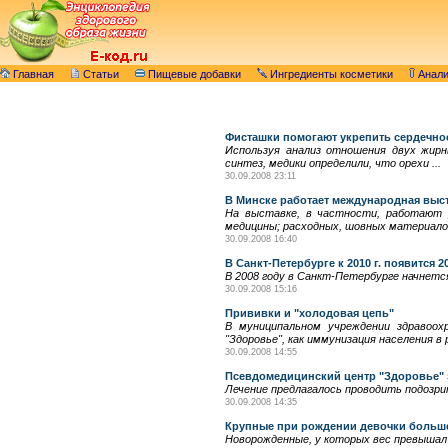
Главная
Статьи
Пищевые добавки
Ингредиенты косметики
Анал
Фисташки помогают укрепить сердечно
Используя анализ отношения двух жирн
синтез, медики определили, что орехи ...
30.09.2008 23:11
В Минске работает международная выс
На выставке, в частности, работают р
медицины; расходных, шовных материалов
30.09.2008 16:40
В Санкт-Петербурге к 2010 г. появится 
В 2008 году в Санкт-Петербурге начнетс
30.09.2008 15:16
Прививки и "холодовая цепь"
В муниципальном учреждении здравоох
"Здоровье", как иммунизация населения в р
30.09.2008 14:55
Псевдомедицинский центр "Здоровье"
Лечение предлагалось проводить подозри
30.09.2008 14:35
Крупные при рождении девочки больше
Новорожденные, у которых вес превышал 