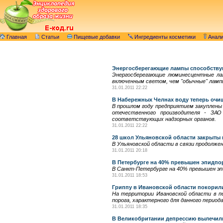
Главная
Статьи
Пищевые добавки
Ингредиенты косметики
Анал
Энергосберегающие лампы способствую
Энергосберегающие люминесцентные лам
включенным светом, чем "обычные" ламп
31.01.2011 22:22
В Набережных Челнах воду теперь очи
В прошлом году предприятием закуплены
отечественного производителя - ЗА
соответствующих надзорных органов.
31.01.2011 22:22
28 школ Ульяновской области закрыты 
В Ульяновской области в связи продолже
31.01.2011 20:18
В Петербурге на 40% превышен эпидпо
В Санкт-Петербурге на 40% превышен эп
31.01.2011 18:53
Гриппу в Ивановской области покорил
На территории Ивановской области в пе
порога, характерного для данного периода
31.01.2011 18:35
В Великобритании депрессию вылечил