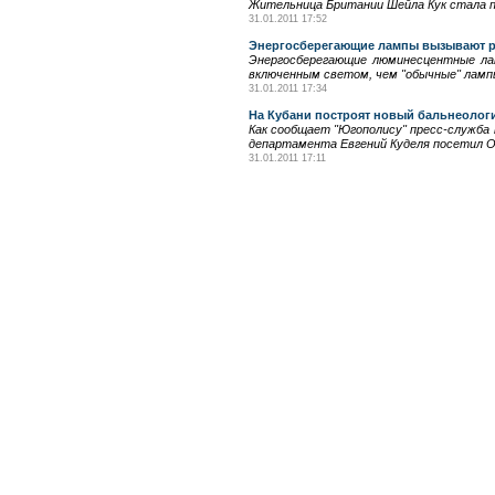
Жительница Британии Шейла Кук стала п
31.01.2011 17:52
Энергосберегающие лампы вызывают р
Энергосберегающие люминесцентные лам
включенным светом, чем "обычные" ламп
31.01.2011 17:34
На Кубани построят новый бальнеолог
Как сообщает "Югополису" пресс-служба 
департамента Евгений Куделя посетил О
31.01.2011 17:11