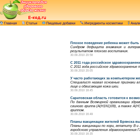
Главная
Статьи
Пищевые добавки
Ингредиенты косметики
Анал
Плохое поведение ребенка может быть
Синдром дефицита внимания и гиперак
результатом плохого воспитания.
30.09.2010 20:58
С 2011 года российское здравоохранен
С 2011 года российское здравоохранение 
30.09.2010 20:05
У часто работающих за компьютером же
Специалист назвал основные признаки 
лице и обвисающая кожа шеи.
30.09.2010 18:45
Саратовская область готовится к возм
По данным Всемирной организации здрав
свиного гриппа (A(H1N1)09), а также A(
гриппом.
30.09.2010 16:49
Планы вакцинации жителей Брянска вып
Планы вакцинации по кори, гепатиту B и
городского управления здравоохранения 
30.09.2010 16:35