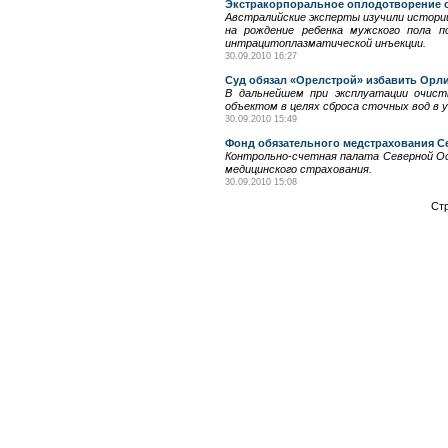
Экстракорпоральное оплодотворение 
Австралийские эксперты изучили истории
на рождение ребенка мужского пола п
интрацитоплазматической инъекции.
30.09.2010 16:27
Суд обязал «Орелстрой» избавить Орли
В дальнейшем при эксплуатации очис
объектом в целях сброса сточных вод в
30.09.2010 15:49
Фонд обязательного медстрахования Се
Контрольно-счетная палата Северной Ос
медицинского страхования.
30.09.2010 15:08
Ст