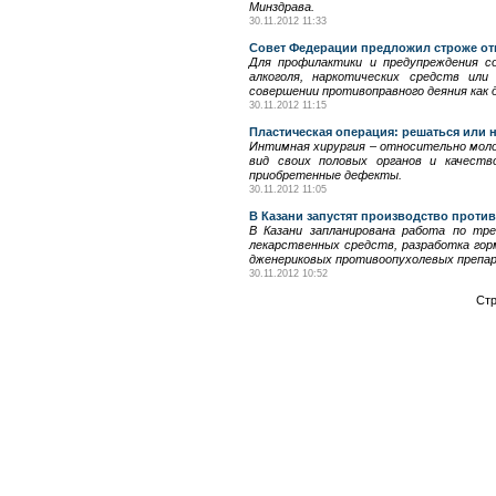
Минздрава.
30.11.2012 11:33
Совет Федерации предложил строже от
Для профилактики и предупреждения с
алкоголя, наркотических средств ил
совершении противоправного деяния как
30.11.2012 11:15
Пластическая операция: решаться или н
Интимная хирургия – относительно моло
вид своих половых органов и качеств
приобретенные дефекты.
30.11.2012 11:05
В Казани запустят производство прот
В Казани запланирована работа по тр
лекарственных средств, разработка горм
дженериковых противоопухолевых препа
30.11.2012 10:52
Ст