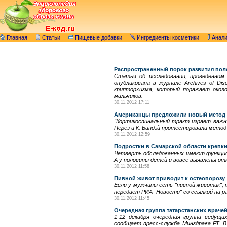
Главная
Статьи
Пищевые добавки
Ингредиенты косметики
Анал
Распространенный порок развития пол
Статья об исследовании, проведенном 
опубликована в журнале Archives of Dis
крипторхизма, который поражает окол
мальчиков.
30.11.2012 17:11
Американцы предложили новый метод 
"Кортикоспинальный тракт играет важну
Перез и К. Бандэй протестировали метод
30.11.2012 12:59
Подростки в Самарской области крепки
Четверть обследованных имеют функцион
А у половины детей и вовсе выявлены о
30.11.2012 11:58
Пивной живот приводит к остеопорозу
Если у мужчины есть "пивной животик", т
передает РИА "Новости" со ссылкой на р
30.11.2012 11:45
Очередная группа татарстанских враче
1-12 декабря очередная группа ведущ
сообщает пресс-служба Минздрава РТ. В