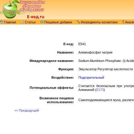
Главная
Статьи
Пищевые добавки
Ингредиенты косметики
Анал
E-код:
E541
Название:
Алюмофосфат натрия
Международное название:
Sodium Aluminium Phosphate: (i) Acidic
Функция:
Эмульгатор Регулятор кислотности
Воздействие:
Подозрительный
Считается безопасным при употре
Потенциальные эффекты:
Алюминий (
E173
)
Возможное пищевое
Самоподнимающаяся мука, различн
использование:
<< Предыдущий