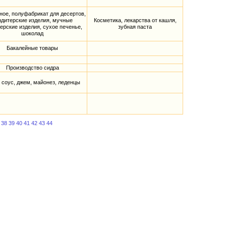
ое, полуфабрикат для десертов,
ндитерские изделия, мучные
Косметика, лекарства от кашля,
ерские изделия, сухое печенье,
зубная паста
шоколад
Бакалейные товары
Производство сидра
 соус, джем, майонез, леденцы
38
39
40
41
42
43
44