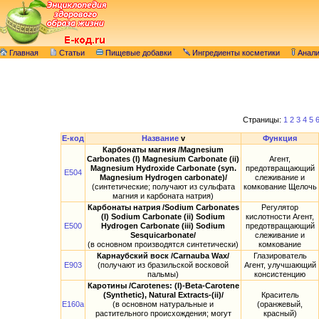
Главная
Статьи
Пищевые добавки
Ингредиенты косметики
Анал
Страницы:
1
2
3
4
5
E-код
Название
v
Функция
Карбонаты магния /Magnesium
Сarbonates (I) Magnesium Сarbonate (ii)
Агент,
Magnesium Hydroxide Carbonate (syn.
предотвращающий
E504
Magnesium Hydrogen carbonate)/
слеживание и
(синтетические; получают из сульфата
комкование Щелочь
магния и карбоната натрия)
Карбонаты натрия /Sodium Carbonates
Регулятор
(I) Sodium Carbonate (ii) Sodium
кислотности Агент,
E500
Hydrogen Carbonate (iii) Sodium
предотвращающий
Sesquicarbonate/
слеживание и
(в основном производятся синтетически)
комкование
Карнаубский воск /Carnauba Wax/
Глазирователь
E903
(получают из бразильской восковой
Агент, улучшающий
пальмы)
консистенцию
Каротины /Carotenes: (I)-Beta-Carotene
(Synthetic), Natural Extracts-(ii)/
Краситель
E160a
(в основном натуральные и
(оранжевый,
растительного происхождения; могут
красный)