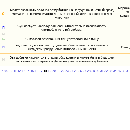
Морожен
Может оказывать вредное воздействие на желудочнокишечный тракт,
ко
О
желудок; не рекомендуется детям; язвенный колит; канцероген для
кондит
животных
Существует неопределенность относительно безопасности
П
употребления этой добавки
Н
Б
Считается безопасным при употреблении в пищу
Удушье с сухостью во рту; диарея; боли в животе; проблемы с
П
Супы,
желудком; разрушение питательных веществ
Эта добавка находится в стадии обсуждения и может быть в будущем
Н
включена как поправка в Директиву по смешанным добавкам
6
7
8
9
10
11
12
13
14
15
16
17
18
19
20
21
22
23
24
25
26
27
28
29
30
31
32
33
34
35
36
37