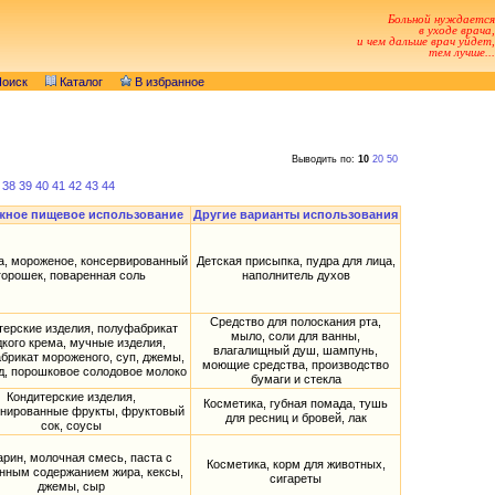
Больной нуждается
в уходе врача,
и чем дальше врач уйдет,
тем лучше...
оиск
Каталог
В избранное
Выводить по:
10
20
50
38
39
40
41
42
43
44
жное пищевое использование
Другие варианты использования
, мороженое, консервированный
Детская присыпка, пудра для лица,
горошек, поваренная соль
наполнитель духов
Средство для полоскания рта,
терские изделия, полуфабрикат
мыло, соли для ванны,
дкого крема, мучные изделия,
влагалищный душ, шампунь,
брикат мороженого, суп, джемы,
моющие средства, производство
д, порошковое солодовое молоко
бумаги и стекла
Кондитерские изделия,
Косметика, губная помада, тушь
нированные фрукты, фруктовый
для ресниц и бровей, лак
сок, соусы
рин, молочная смесь, паста с
Косметика, корм для животных,
нным содержанием жира, кексы,
сигареты
джемы, сыр