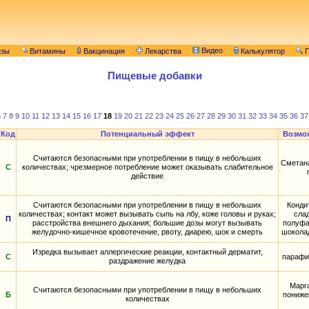
Видео
изы
Витамины
Вакцинация
Лекарства
Калькулятор
П
Пищевые добавки
6
7
8
9
10
11
12
13
14
15
16
17
18
19
20
21
22
23
24
25
26
27
28
29
30
31
32
33
34
35
36
37
Код
Потенциальный эффект
Возмо
Считаются безопасными при употреблении в пищу в небольших
Сметана
С
количествах; чрезмерное потребление может оказывать слабительное
действие
Считаются безопасными при употреблении в пищу в небольших
Конди
количествах; контакт может вызывать сыпь на лбу, коже головы и руках;
сла
П
расстройства внешнего дыхания; большие дозы могут вызывать
полуфа
желудочно-кишечное кровотечение, рвоту, диарею, шок и смерть
шокола
Изредка вызывает аллергические реакции, контактный дерматит,
С
парафи
раздражение желудка
Марга
Считаются безопасными при употреблении в пищу в небольших
Б
пониже
количествах