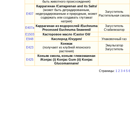
быть животного происхождения)
Каррагинан /Carrageenan and its Salts/
(может быть деградированным,
Загуститель
E407
недеградированным и природным, может
Растительная смола
содержать или создавать глутамат
натрия)
Каррагинан из водорослей /Eucheuma
Загуститель
E407a
Processed Eucheuma Seaweed/
Стабилизатор
E1503
Касторовое масло /Castor Oil/
E948
Кислород /Oxygen/
Упаковочный газ
Конжак
Эмульгатор
E423
(получают из клубней японского
Загуститель
растения)
Коньяк смола, коньяк глюкоманнан
E425
/Konjac (i) Konjac Gum (ii) Konjac
Glucomannane/
Страницы:
1
2
3
4
5