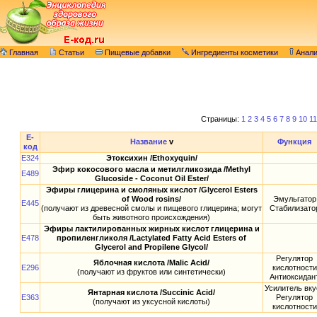
Главная
Статьи
Пищевые добавки
Ингредиенты косметики
Анал
Страницы:
1
2
3
4
5
6
7
8
9
10
11
E-
Название
v
Функция
код
E324
Этоксихин /Ethoxyquin/
Эфир кокосового масла и метилгликозида /Methyl
E489
Glucoside - Coconut Oil Ester/
Эфиры глицерина и смоляных кислот /Glycerol Esters
of Wood rosins/
Эмульгатор
E445
(получают из древесной смолы и пищевого глицерина; могут
Стабилизато
быть животного происхождения)
Эфиры лактилированных жирных кислот глицерина и
E478
пропиленгликоля /Lactylated Fatty Acid Esters of
Glycerol and Propilene Glycol/
Регулятор
Яблочная кислота /Malic Acid/
E296
кислотности
(получают из фруктов или синтетически)
Антиоксидан
Усилитель вку
Янтарная кислота /Succinic Acid/
E363
Регулятор
(получают из уксусной кислоты)
кислотности