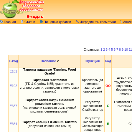
Главная
Статьи
Пищевые добавки
Ингредиенты косметики
Анал
Страницы:
1
2
3
4
5
6
7
8
9
10
11
E-код
Название
v
Функция
Код
Танины пищевые /Tannins, Food
E181
Grade/
Астма; кр
Тартразин /Tartrazine/
Краситель (от
трудности 
(FD & С yellow N55; краситель из
лимонно-
E102
ОО
опухлость
угольного дегтя; запрещен в некоторых
желтого до
бессонниц
странах)
оранжевого)
людям л
Тартрат калия-натрия /Sodium
Регулятор
Считается 
potassium tartrate/
E337
кислотности
С
высоким 
(натриевая и калиевая соль винной
Стабилизатор
пора
кислоты; сегнетова соль)
Регулятор
Тартрат кальция /Calcium Tartrate/
кислотности
E354
Б
Сч
(получают из винного камня)
Связывающее
соединение