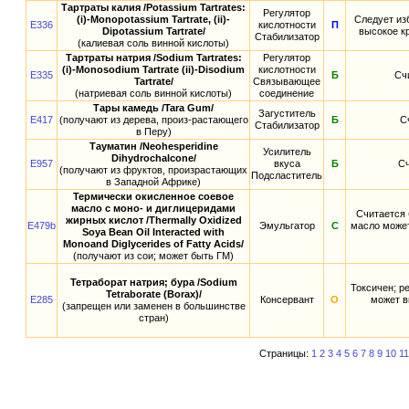
Тартраты калия /Potassium Tartrates:
Регулятор
(i)-Monopotassium Tartrate, (ii)-
Следует из
E336
кислотности
П
Dipotassium Tartrate/
высокое к
Стабилизатор
(калиевая соль винной кислоты)
Тартраты натрия /Sodium Tartrates:
Регулятор
(i)-Monosodium Tartrate (ii)-Disodium
кислотности
E335
Б
Сч
Tartrate/
Связывающее
(натриевая соль винной кислоты)
соединение
Тары камедь /Tara Gum/
Загуститель
E417
(получают из дерева, произ-растающего
Б
С
Стабилизатор
в Перу)
Тауматин /Neohesperidine
Усилитель
Dihydrochalcone/
E957
вкуса
Б
Сч
(получают из фруктов, произрастающих
Подсластитель
в Западной Африке)
Термически окисленное соевое
масло с моно- и диглицеридами
Считается 
жирных кислот /Thermally Oxidized
E479b
Эмульгатор
С
масло может
Soya Bean Oil Interacted with
Monoand Diglycerides of Fatty Acids/
(получают из сои; может быть ГМ)
Тетраборат натрия; бура /Sodium
Токсичен; р
Tetraborate (Borax)/
E285
Консервант
О
может в
(запрещен или заменен в большинстве
стран)
Страницы:
1
2
3
4
5
6
7
8
9
10
11