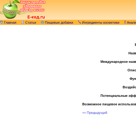
Главная
Статьи
Пищевые добавки
Ингредиенты косметики
Анал
Назв
Международное назв
Опис
Фун
Воздейс
Потенциальные эфф
Возможное пищевое использов
<< Предыдущий