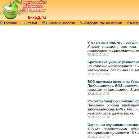
Главная
Статьи
Пищевые добавки
Ингредиенты косметики
Анал
Ученые заявили, что поза для
Ученые считают, что поза, 
непроизвольно принимает во сн
30.11.2015 19:17
Британские ученые установил
Британские исследователи в х
количествах, позитивно влияет
30.11.2015 18:08
ВОЗ призвала ввести на Укр
Представитель ВОЗ пояснила, 
вспышки полиомиелита в Закар
30.11.2015 17:59
Роспотребнадзор сообщил об
Начальник отдела эпидемиол
заболеваемость ВИЧ в России 
не входящих в группы риска.
30.11.2015 17:29
Офисным служащим посовето
Учёные посоветовали офи
эксперимент с участием 150 че
30.11.2015 17:15