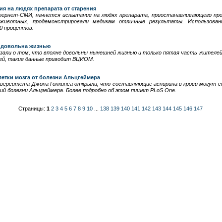
ия на людях препарата от старения
нтернет-СМИ, начнется испытание на людях препарата, приостанавливающего пр
 животных, продемонстрировали медикам отличные результаты. Использова
0 процентов.
 довольна жизнью
азали о том, что вполне довольны нынешней жизнью и только пятая часть жителе
ей, такие данные приводит ВЦИОМ.
етки мозга от болезни Альцгеймера
иверситета Джона Гопкинса открыли, что составляющие аспирина в крови могут 
ий болезни Альцгеймера. Более подробно об этом пишет PLoS One.
Страницы:
1
2
3
4
5
6
7
8
9
10
...
138
139
140
141
142
143
144
145
146
147