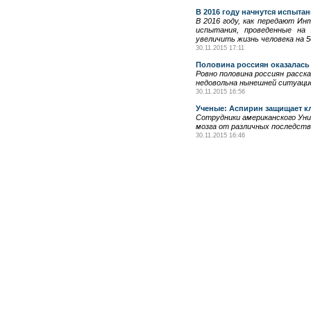
В 2016 году начнутся испытан
В 2016 году, как передают И
испытания, проведенные на
увеличить жизнь человека на 5
30.11.2015 17:11
Половина россиян оказалась
Ровно половина россиян расск
недовольна нынешней ситуаци
30.11.2015 16:56
Ученые: Аспирин защищает кл
Сотрудники американского Ун
мозга от различных последств
30.11.2015 16:46