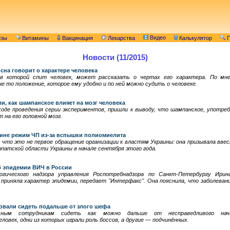
Видео
изы
Витамины
Вакцинация
Лекарства
Калькулятор
П
Новости (11/2015)
 сна говорит о характере человека
в которой спит человек, может рассказать о чертах его характера. По мне
е то положение, которое ему удобно и по ней можно судить о человеке.
и, как шампанское влияет на мозг человека
оде проведения серии экспериментов, пришли к выводу, что шампанское, употре
 на его головной мозг.
аине режим ЧП из-за вспышки полиомиелита
что это не первое обращение организации к властям Украины: она призывала вве
патской области Украины в начале сентября этого года.
 эпидемии ВИЧ в России
огического надзора управления Роспотребнадзора по Санкт-Петербургу Ири
приняла характер эпидемии, передает "Интерфакс". Она пояснила, что заболеван
вали сидеть подальше от злого шефа
сным сотрудникам сидеть как можно дальше от несправедливого начал
ловек, одни из которых играли роль боссов, а другие — подчинённых.