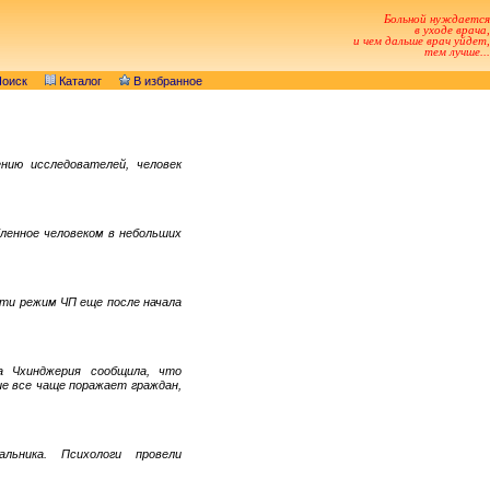
Больной нуждается
в уходе врача,
и чем дальше врач уйдет,
тем лучше...
оиск
Каталог
В избранное
нию исследователей, человек
бленное человеком в небольших
сти режим ЧП еще после начала
на Чхинджерия сообщила, что
ие все чаще поражает граждан,
ьника. Психологи провели