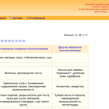
Больной нуждается
в уходе врача,
и чем дальше врач уйдет,
тем лучше...
оиск
Каталог
В избранное
Выводить по:
10
20
50
38
39
40
41
42
43
44
Другие варианты
Возможное пищевое использование
использования
ие завтраки, мука, отбеленная мука, сыр
Лосьон для завивки
Выпечка, производство теста
"перманент", дубление
кожи, удобрения
Заменитель соли с пониженным
содержанием натрия, пивоваренная
Косметика, лекарства
промышленность
чные изделия, разрыхлитель для теста,
Зубная паста и порошок,
мука для сухих завтраков,
пивоваренная
нсервированные помидоры, сыр горгон-
промышленность,
дзола
инсектициды