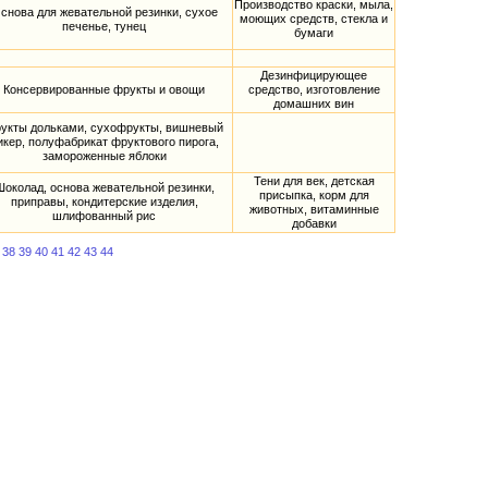
Производство краски, мыла,
снова для жевательной резинки, сухое
моющих средств, стекла и
печенье, тунец
бумаги
Дезинфицирующее
Консервированные фрукты и овощи
средство, изготовление
домашних вин
укты дольками, сухофрукты, вишневый
икер, полуфабрикат фруктового пирога,
замороженные яблоки
Тени для век, детская
Шоколад, основа жевательной резинки,
присыпка, корм для
приправы, кондитерские изделия,
животных, витаминные
шлифованный рис
добавки
38
39
40
41
42
43
44