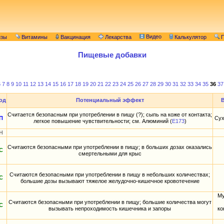
Видео
изы
Витамины
Вакцинация
Лекарства
Калькулятор
П
Пищевые добавки
6
7
8
9
10
11
12
13
14
15
16
17
18
19
20
21
22
23
24
25
26
27
28
29
30
31
32
33
34
35
36
37
од
Потенциальный эффект
Считается безопасным при употреблении в пищу (?); сыпь на коже от контакта;
П
Сух
легкое повышение чувствительности; см. Алюминий (
E173
)
Н
Считаются безопасными при употреблении в пищу; в больших дозах оказались
С
смертельными для крыс
Считаются безопасными при употреблении в пищу в небольших количествах;
С
большие дозы вызывают тяжелое желудочно-кишечное кровотечение
Му
Считаются безопасными при употреблении в пищу; большие количества могут
С
вызывать непроходимость кишечника и запоры
ко