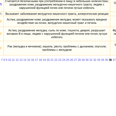
Считаются безопасными при употреблении в пищу в небольших количествах;
О
П
раздражение кожи; раздражение желудочно-кишечного тракта; людям с
нарушенной функцией почек или печени лучше избегать
Н
Вызывают заболевания желудочно-кишечного тракта, аллергические реакции
Астма; раздражение кожи; раздражение желудка; может оказывать вредное
О
воздействие на почки, желудочно-кишечный тракт и печень
Астма; раздражение желудка; сыпь по коже; тошнота; диарея; разрушает
Фр
О
витамин B в пище; людям с нарушенной функцией печени или почек лучше
л
избегать
Рак (желудка и яичников); кашель; рвота; проблемы с дыханием; опухоли;
О
проблемы с желудком
6
7
8
9
10
11
12
13
14
15
16
17
18
19
20
21
22
23
24
25
26
27
28
29
30
31
32
33
34
35
36
37