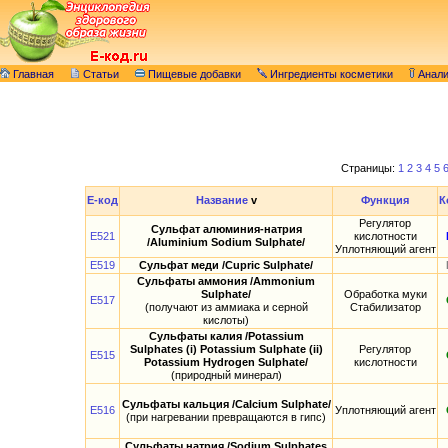
Главная
Статьи
Пищевые добавки
Ингредиенты косметики
Анал
Страницы:
1
2
3
4
5
E-код
Название
v
Функция
К
Регулятор
Сульфат алюминия-натрия
E521
кислотности
/Aluminium Sodium Sulphate/
Уплотняющий агент
E519
Сульфат меди /Cupric Sulphate/
Сульфаты аммония /Ammonium
Sulphate/
Обработка муки
E517
(получают из аммиака и серной
Стабилизатор
кислоты)
Сульфаты калия /Potassium
Sulphates (i) Potassium Sulphate (ii)
Регулятор
E515
Potassium Hydrogen Sulphate/
кислотности
(природный минерал)
Сульфаты кальция /Calcium Sulphate/
E516
Уплотняющий агент
(при нагревании превращаются в гипс)
Сульфаты натрия /Sodium Sulphates