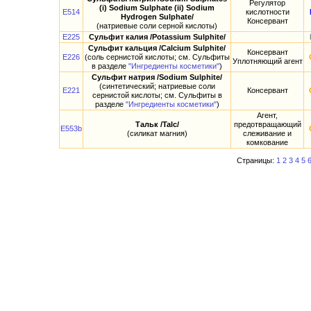
Регулятор
(i) Sodium Sulphate (ii) Sodium
E514
кислотности
Hydrogen Sulphate/
Консервант
(натриевые соли серной кислоты)
E225
Сульфит калия /Potassium Sulphite/
Сульфит кальция /Calcium Sulphite/
Консервант
E226
(соль сернистой кислоты; см. Сульфиты
Уплотняющий агент
в разделе
"Ингредиенты косметики"
)
Сульфит натрия /Sodium Sulphite/
(синтетический; натриевые соли
E221
Консервант
сернистой кислоты; см. Сульфиты в
разделе
"Ингредиенты косметики"
)
Агент,
Тальк /Talc/
предотвращающий
E553b
(силикат магния)
слеживание и
комкование
Страницы:
1
2
3
4
5