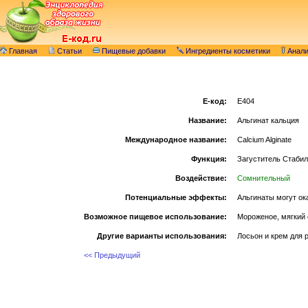
Главная
Статьи
Пищевые добавки
Ингредиенты косметики
Анал
E-код:
E404
Название:
Альгинат кальция
Международное название:
Calcium Alginate
Функция:
Загуститель Стабил
Воздействие:
Сомнительный
Потенциальные эффекты:
Альгинаты могут ок
Возможное пищевое использование:
Мороженое, мягкий 
Другие варианты использования:
Лосьон и крем для 
<< Предыдущий