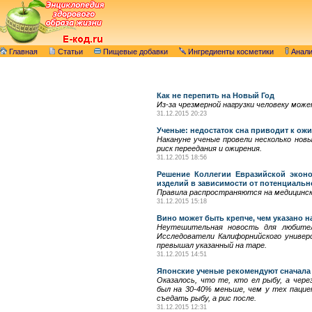
Главная
Статьи
Пищевые добавки
Ингредиенты косметики
Анал
Как не перепить на Новый Год
Из-за чрезмерной нагрузки человеку може
31.12.2015 20:23
Ученые: недостаток сна приводит к ож
Накануне ученые провели несколько но
риск переедания и ожирения.
31.12.2015 18:56
Решение Коллегии Евразийской эконо
изделий в зависимости от потенциальн
Правила распространяются на медицински
31.12.2015 15:18
Вино может быть крепче, чем указано н
Неутешительная новость для любител
Исследователи Калифорнийского универ
превышал указанный на таре.
31.12.2015 14:51
Японские ученые рекомендуют сначала 
Оказалось, что те, кто ел рыбу, а чере
был на 30-40% меньше, чем у тех пацие
съедать рыбу, а рис после.
31.12.2015 12:31