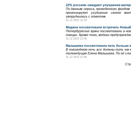
22% россиян ожидают улучшения матер
По данным опроса, проведенного фондом
прогнозируют ухудшения своего мат
затруднились с ответом.
31.12.2015 12:19
Медики посоветовали встречать Новый 
Петербургские врачи посоветовали в нов
танцах. Кроме того, медики предупреждаю
31.12.2015 12:06
Малышева посоветовала пить больше 
В новогоднюю ночь все должны пить как 
телеведущая Елена Малышева. По её сло
31.12.2015 11:58
Стр