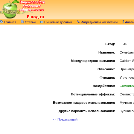
Главная
Статьи
Пищевые добавки
Ингредиенты косметики
Анал
E-код:
E516
Название:
Сульфат
Международное название:
Calcium S
Описание:
При нагр
Функция:
Уплотняю
Воздействие:
Сомните
Потенциальные эффекты:
Считаютс
Возможное пищевое использование:
Мучные и
Другие варианты использования:
Зубная п
<< Предыдущий