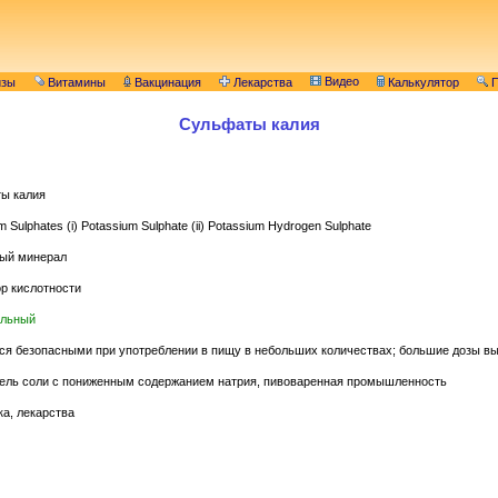
Видео
изы
Витамины
Вакцинация
Лекарства
Калькулятор
П
Сульфаты калия
ы калия
 Sulphates (i) Potassium Sulphate (ii) Potassium Hydrogen Sulphate
ый минерал
р кислотности
льный
ся безопасными при употреблении в пищу в небольших количествах; большие дозы в
ель соли с пониженным содержанием натрия, пивоваренная промышленность
а, лекарства