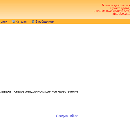
Больной нуждается
в уходе врача,
и чем дальше врач уйдет,
тем лучше...
оиск
Каталог
В избранное
ызывают тяжелое желудочно-кишечное кровотечение
Следующий >>