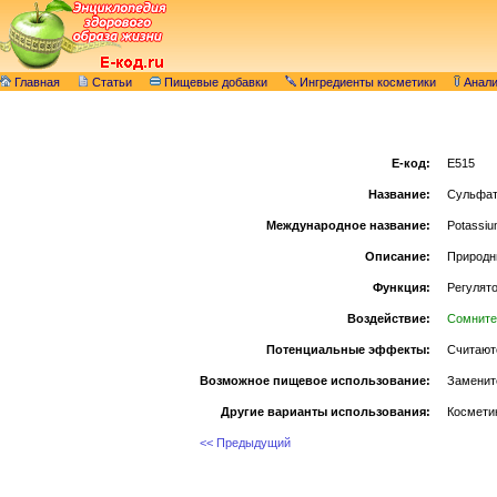
Главная
Статьи
Пищевые добавки
Ингредиенты косметики
Анал
E-код:
E515
Название:
Сульфат
Международное название:
Potassium
Описание:
Природн
Функция:
Регулято
Воздействие:
Сомните
Потенциальные эффекты:
Считают
Возможное пищевое использование:
Заменит
Другие варианты использования:
Косметик
<< Предыдущий