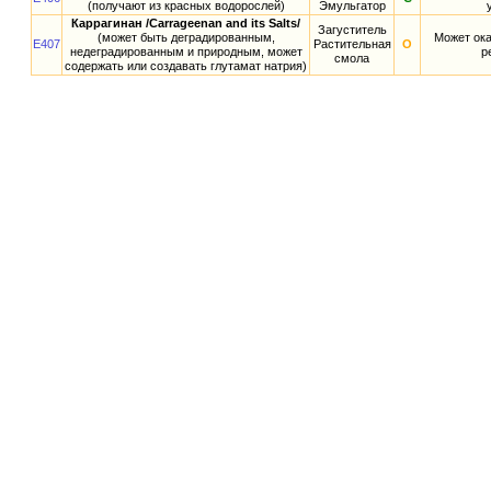
(получают из красных водорослей)
Эмульгатор
Каррагинан /Carrageenan and its Salts/
Загуститель
(может быть деградированным,
Может ока
E407
Растительная
О
недеградированным и природным, может
р
смола
содержать или создавать глутамат натрия)