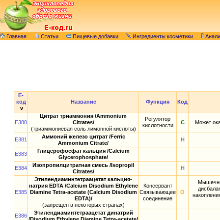
Главная
Статьи
Пищевые добавки
Ингредиенты косметики
Анал
E-
код
Название
Функция
Код
v
Цитрат триаммония /Ammonium
Регулятор
E380
Citrates/
С
Может ока
кислотности
(триаммониевая соль лимонной кислоты)
Аммоний железо цитрат /Ferric
E381
Н
Аmmonium Citrate/
Глицерофосфат кальция /Calcium
E383
Glycerophosphate/
Изопропилцитратная смесь /Isopropil
E384
Н
Citrates/
Этилендиаминтетраацетат кальция-
Мышечные
натрия EDTA /Calcium Disodium Ethylene
Консервант
дисбала
E385
Diamine Tetra-acetate (Calcium Disodium
Связывающее
О
накоплению
EDTA)/
соединение
(запрещен в некоторых странах)
Этилендиаминтетраацетат динатрий
E386
/Disodium Ethylene Diamine Tetra-acetate/