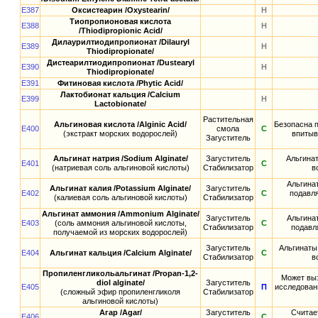
E387
Оксистеарин /Oxystearin/
Н
Тиопропионовая кислота
E388
Н
/Thiodipropionic Acid/
Дилаурилтиодипропионат /Dilauryl
E389
Н
Thiodipropionate/
Дистеарилтиодипропионат /Dustearyl
E390
Н
Thiodipropionate/
E391
Фитиновая кислота /Phytic Acid/
Лактобионат кальция /Calcium
E399
Н
Lactobionate/
Растительная
Альгиновая кислота /Alginic Acid/
Безопасна 
E400
смола
С
(экстракт морских водорослей)
впитыв
Загуститель
Альгинат натрия /Sodium Alginate/
Загуститель
Альгинат
E401
С
(натриевая соль альгиновой кислоты)
Стабилизатор
в
Альгинат
Альгинат калия /Potassium Alginate/
Загуститель
E402
С
подавл
(калиевая соль альгиновой кислоты)
Стабилизатор
Альгинат аммония /Ammonium Alginate/
Загуститель
Альгинат
E403
(соль аммония альгиновой кислоты,
С
Стабилизатор
подавл
получаемой из морских водорослей)
Загуститель
Альгинаты 
E404
Альгинат кальция /Calcium Alginate/
С
Стабилизатор
в
Пропиленгликольальгинат /Propan-1,2-
Может выз
diol alginate/
Загуститель
E405
П
исследован
(сложный эфир пропиленгликоля
Стабилизатор
альгиновой кислоты)
Агар /Agar/
Загуститель
Считае
E406
С