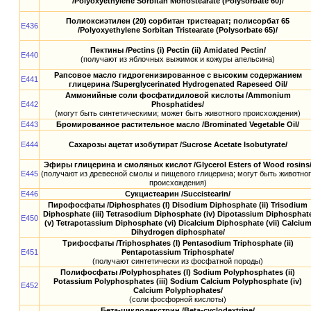
/Polyoxyethylene Sorbitan Monostearate (Polysorbate 60)/
Полиоксиэтилен (20) сорбитан тристеарат; полисорбат 65
E436
/Polyoxyethylene Sorbitan Tristearate (Polysorbate 65)/
Пектины /Pectins (i) Pectin (ii) Amidated Pectin/
E440
(получают из яблочных выжимок и кожуры апельсина)
Рапсовое масло гидрогенизированное с высоким содержанием
E441
глицерина /Superglycerinated Hydrogenated Rapeseed Oil/
Аммонийные соли фосфатидиловой кислоты /Ammonium
E442
Phosphatides/
(могут быть синтетическими; может быть животного происхождения)
E443
Бромированное растительное масло /Brominated Vegetable Oil/
E444
Сахарозы ацетат изобутират /Sucrose Acetate Isobutyrate/
Эфиры глицерина и смоляных кислот /Glycerol Esters of Wood rosins
E445
(получают из древесной смолы и пищевого глицерина; могут быть животног
происхождения)
E446
Сукцистеарин /Succistearin/
Пирофосфаты /Diphosphates (I) Disodium Diphosphate (ii) Trisodium
Diphosphate (iii) Tetrasodium Diphosphate (iv) Dipotassium Diphosphat
E450
(v) Tetrapotassium Diphosphate (vi) Dicalcium Diphosphate (vii) Calciu
Dihydrogen diphosphate/
Трифосфаты /Triphosphates (I) Pentasodium Triphosphate (ii)
E451
Pentapotassium Triphosphate/
(получают синтетически из фосфатной породы)
Полифосфаты /Polyphosphates (I) Sodium Polyphosphates (ii)
Potassium Polyphosphates (iii) Sodium Calcium Polyphosphate (iv)
E452
Calcium Polyphophates/
(соли фосфорной кислоты)
Бета-циклодекстрин /Beta-cyclodextrine/