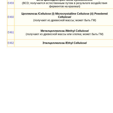
E459
(BCD; получается естественным путем в результате воздействия
ферментов на крахмал)
Целлюлоза /Cellulose (I) Microcrystalline Cellulose (ii) Powdered
E460
Cellulose/
(получают из древесной массы; может быть ГМ)
Метилцеллюлоза /Methyl Cellulose/
E461
(получают из древесной массы или хлопка; может быть ГМ)
E462
Этилцеллюлоза /Ethyl Cellulose/