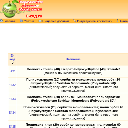
Главная
Статьи
Пищевые добавки
Ингредиенты косметики
Анал
E-
код
Название
v
Полиоксиэтилен (40) стеарат /Polyoxyethylene (40) Stearate/
E431
(может быть животного-происхождения)
Полиоксиэтилен (20) сорбитан монолаурат; полисорбат 20
/Polyoxyethylene Sorbitan Monolaurate (Polysorbate 20)/
E432
(синтетический; получают из сорбита; может быть животного
происхождения)
Полиоксиэтилен (20) сорбита н моноолеат; полисорбат 80
E433
/Polyoxyethylene Sorbitan Monooleate (Polysorbate 80)/
Полиоксиэтилен (20) сорбитан монопальмитат; полисорбат 40
/Polyoxyethylene Sorbitan Monopalmitate (Polysorbate 40)/
E434
(синтетический; получают из сорбита; может быть животного
происхождения)
Полиоксиэтилен (20) сорбитан моностеарат; полисорбат 60
E435