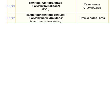
Поливинилпирролидон
Осветлитель
E1201
/Polyvinylpyrrolidone/
Стабилизатор
(PVP)
Поливинилполипирролидон
E1202
/Polyvinylpolypyrrolidone/
Стабилизатор цвета
(синтетический протеин)