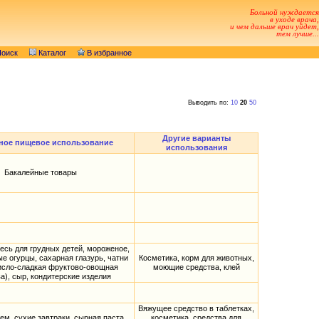
Больной нуждается
в уходе врача,
и чем дальше врач уйдет,
тем лучше...
оиск
Каталог
В избранное
Выводить по:
10
20
50
Другие варианты
ное пищевое использование
использования
Бакалейные товары
есь для грудных детей, мороженое,
е огурцы, сахарная глазурь, чатни
Косметика, корм для животных,
исло-сладкая фруктово-овощная
моющие средства, клей
а), сыр, кондитерские изделия
Вяжущее средство в таблетках,
ем, сухие завтраки, сырная паста,
косметика, средства для