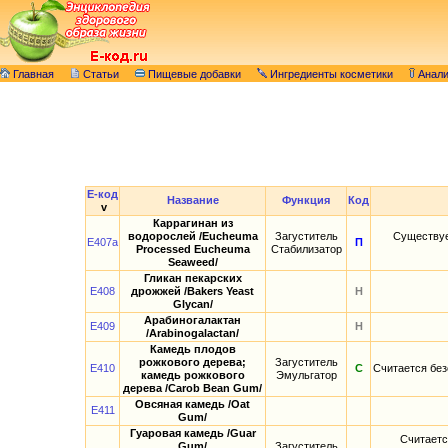
Главная
Статьи
Пищевые добавки
Ингредиенты косметики
Анал
E-код
Название
Функция
Код
v
Каррагинан из
водорослей /Eucheuma
Загуститель
Существуе
E407a
П
Processed Eucheuma
Стабилизатор
Seaweed/
Гликан пекарских
E408
дрожжей /Bakers Yeast
Н
Glycan/
Арабиногалактан
E409
Н
/Arabinogalactan/
Камедь плодов
рожкового дерева;
Загуститель
E410
С
Считается без
камедь рожкового
Эмульгатор
дерева /Carob Bean Gum/
Овсяная камедь /Oat
E411
Gum/
Гуаровая камедь /Guar
Считаетс
Gum/
Загуститель