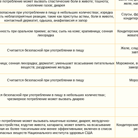
 потребление может вызвать спастические боли в животе; тошнота;
желе, на
скопление газов; диарея
зопасным при употреблении в пищу в небольших количествах; изредка
Соусы, фру
ь неблагоприятные реакции, такие как приступы астмы, боли в животе,
кондитер
контактный дерматит, одышка, анафилаксия и запор
чность при оральном приеме; астма; сыпь на коже; крапивница; сенная
Кондитерские
лихорадка
жевате
Желе, сла
Считается безопасной при употреблении в пищу
зав
ница; сенная лихорадка; дерматит; уменьшает всасывание питательных
Мороженое, в
веществ; раздражение желудка
замор
Считается безопасной при употреблении в пищу
Морож
я безопасной при употреблении в пищу в небольших количествах;
чрезмерное потребление может вызвать диарею
 потребление может вызывать кишечные колики; диарея; желудочно-
сстройства; вздутие живота; катаракта; может влиять на всасывание
Кондитерские
елая их более токсичными или менее эффективными; включен в список
ре
опасных веществ Национального института здоровья США