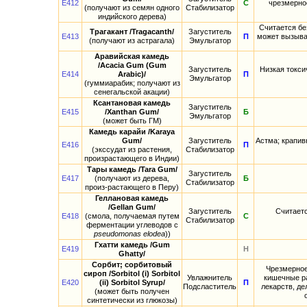
E412
С
чрезмерное
(получают из семян одного
Стабилизатор
индийского дерева)
Считается бе
Трагакант /Tragacanth/
Загуститель
E413
П
может вызыват
(получают из астрагала)
Эмульгатор
Аравийская камедь
/Acacia Gum (Gum
Загуститель
Низкая токси
E414
Arabic)/
П
Эмульгатор
(гуммиарабик; получают из
сенегальской акации)
Ксантановая камедь
Загуститель
E415
/Xanthan Gum/
Б
Эмульгатор
(может быть ГМ)
Камедь карайи /Karaya
Gum/
Загуститель
Астма; крапив
E416
П
(экссудат из растения,
Стабилизатор
произрастающего в Индии)
Тары камедь /Tara Gum/
Загуститель
E417
(получают из дерева,
Б
Стабилизатор
произ-растающего в Перу)
Геллановая камедь
/Gellan Gum/
Загуститель
Считаетс
E418
(смола, получаемая путем
С
Стабилизатор
ферментации углеводов с
pseudomonas elodea
))
Гхатти камедь /Gum
E419
Н
Ghatty/
Сорбит; сорбитовый
Чрезмерное
сироп /Sorbitol (i) Sorbitol
Увлажнитель
кишечные ра
E420
(ii) Sorbitol Syrup/
П
Подсластитель
лекарств, д
(может быть получен
синтетически из глюкозы)