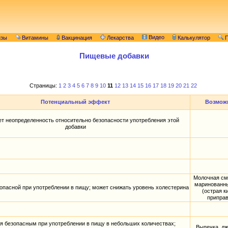
Видео
изы
Витамины
Вакцинация
Лекарства
Калькулятор
П
Пищевые добавки
Страницы:
1
2
3
4
5
6
7
8
9
10
11
12
13
14
15
16
17
18
19
20
21
22
Потенциальный эффект
Возмож
т неопределенность относительно безопасности употребления этой
добавки
Молочная см
маринованны
опасной при употреблении в пищу; может снижать уровень холестерина
(острая к
приправ
я безопасным при употреблении в пищу в небольших количествах;
Выпечка, дж