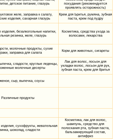
питки, детское питание, глазурь
похудания (рекомендуется
проявлять осторожность)
ктовое желе, заправка к салату,
Крем для Ьритья, румяна, зубная
ские изделия, сахарная глазурь
паста, крем под пудру
 изделия, безалкогольные напитки,
Косметика, средства ухода за
льная резинка, желе, глазурь
волосами, лекарства
дости, молочные продукты, сухие
Корм для животных, сигареты
траки, заправка для салата
Лак для волос, лосьон для
ыпечка, сладости, круглые леденцы,
укладки волос, лосьон для рук,
оженные молочные десерты
зубная паста, крем для бритья
еное, сыр, выпечка, соусы
Различные продукты
Косметика, лак для волос,
шампунь, средство для
 изделия, сухофрукты, жевательная
полоскания рта, зубная паста,
зинка, шоколад, сладости
бальзамирующий состав,
антифриз