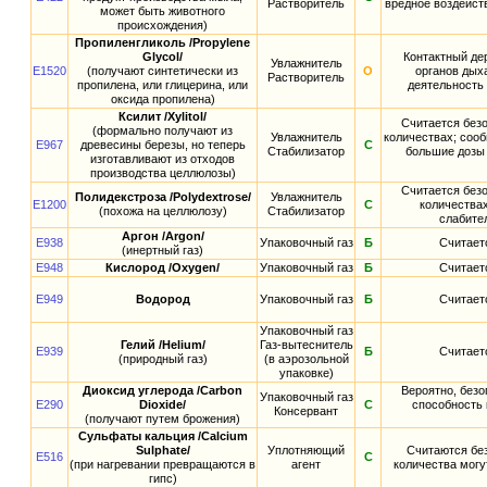
Растворитель
вредное воздейст
может быть животного
происхождения)
Пропиленгликоль /Propylene
Glycol/
Контактный дер
Увлажнитель
E1520
(получают синтетически из
О
органов дых
Растворитель
пропилена, или глицерина, или
деятельность
оксида пропилена)
Ксилит /Xylitol/
Считается без
(формально получают из
Увлажнитель
количествах; сооб
E967
древесины березы, но теперь
С
Стабилизатор
большие дозы 
изготавливают из отходов
производства целлюлозы)
Считается без
Полидекстроза /Polydextrose/
Увлажнитель
E1200
С
количества
(похожа на целлюлозу)
Стабилизатор
слабите
Аргон /Argon/
E938
Упаковочный газ
Б
Считает
(инертный газ)
E948
Кислород /Oxygen/
Упаковочный газ
Б
Считает
E949
Водород
Упаковочный газ
Б
Считает
Упаковочный газ
Гелий /Helium/
Газ-вытеснитель
E939
Б
Считает
(природный газ)
(в аэрозольной
упаковке)
Диоксид углерода /Carbon
Вероятно, безо
Упаковочный газ
E290
Dioxide/
С
способность 
Консервант
(получают путем брожения)
Сульфаты кальция /Calcium
Sulphate/
Уплотняющий
Считаются бе
E516
С
(при нагревании превращаются в
агент
количества могу
гипс)