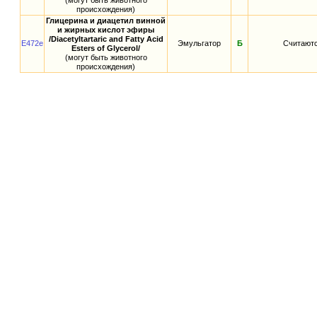
(могут быть животного
происхождения)
Глицерина и диацетил винной
и жирных кислот эфиры
/Diacetyltartaric and Fatty Acid
E472e
Эмульгатор
Б
Считаютс
Esters of Glycerol/
(могут быть животного
происхождения)