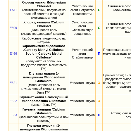
Хлорид магния /Magnesium
Chloride/
Уплотняющий
Считается без
E511
(синтетический; получают из
агент Регулятор
С
количества
соляной кислоты и оксида/
кислотности
диоксида магния)
Хлорид кальция /Calcium
Уплотняющий
Считается без
Chloride/
агент
E509
С
количествах; вы
(кальциевая соль
Связывающее
рас
хлористоводородной кислоты)
соединение
Карбоксиметилцеллюлоза;
натрий-
карбоксиметилцеллюлоза
/Carboxy Methyl Cellulose,
Уплотняющий
Плохо всасываетс
E466
Sodium Carboxy Methyl
агент
П
могут вызывать ди
Cellulose/
Стабилизатор
и о
(получают из побочных
продуктов хлопка; может быть
ГМ)
Глутамат натрия 1-
Бронхоспазм; сил
замещенный /Monosodium
раздражительнос
Glutamate/
E621
Усилитель вкуса
О
боль; мигрень; ас
(мононатриевая соль
зрения; терато
глутаминовой кислоты; может
и
быть ГМ)
Глутамат калия 1-замещенный
E622
/Monopotassium Glutamate/
Усилитель вкуса
О
(может быть ГМ)
Глутамат кальция /Calcium
Glutamate/
Астма; чувст
E623
Усилитель вкуса
П
(кальциевая соль глутамино-вой
воз
кислоты)
Глутамат аммония 1-
замещенный /Monoammonium