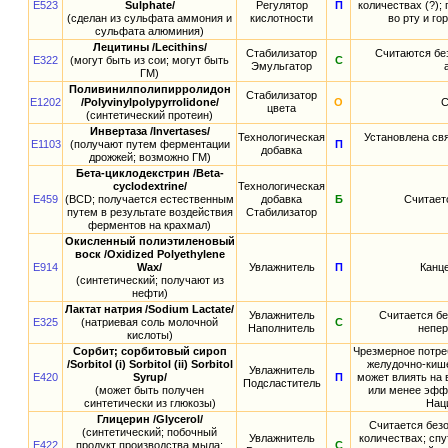
E523
Sulphate/
Регулятор
П
количествах (?);
(сделан из сульфата аммония и
кислотности
во рту и го
сульфата алюминия)
Лецитины /Lecithins/
Стабилизатор
Считаются бе
E322
(могут быть из сои; могут быть
С
Эмульгатор
ГМ)
Поливинилполипирролидон
Стабилизатор
E1202
/Polyvinylpolypyrrolidone/
О
С
цвета
(синтетический протеин)
Инвертаза /Invertases/
Технологическая
Установлена св
E1103
(получают путем ферментации
П
добавка
дрожжей; возможно ГМ)
Бета-циклодекстрин /Beta-
cyclodextrine/
Технологическая
E459
(BCD; получается естественным
добавка
Б
Считает
путем в результате воздействия
Стабилизатор
ферментов на крахмал)
Окисленный полиэтиленовый
воск /Oxidized Polyethylene
E914
Wax/
Увлажнитель
П
Канце
(синтетический; получают из
нефти)
Лактат натрия /Sodium Lactate/
Увлажнитель
Считается бе
E325
(натриевая соль молочной
С
Наполнитель
непер
кислоты)
Сорбит; сорбитовый сироп
Чрезмерное потре
/Sorbitol (i) Sorbitol (ii) Sorbitol
желудочно-кише
Увлажнитель
E420
Syrup/
П
может влиять на 
Подсластитель
(может быть получен
или менее эфф
синтетически из глюкозы)
Нац
Глицерин /Glycerol/
Считается без
(синтетический; побочный
Увлажнитель
количествах; спу
E422
продукт производства мыла;
С