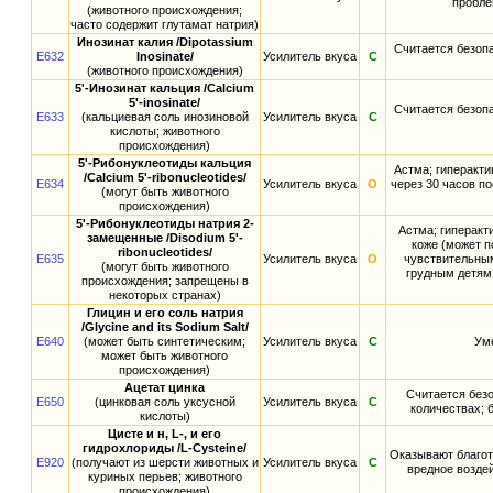
пробле
(животного происхождения;
часто содержит глутамат натрия)
Инозинат калия /Dipotassium
Считается безоп
E632
Inosinate/
Усилитель вкуса
С
(животного происхождения)
5'-Инозинат кальция /Calcium
5'-inosinate/
Считается безоп
E633
(кальциевая соль инозиновой
Усилитель вкуса
С
кислоты; животного
происхождения)
5'-Рибонуклеотиды кальция
Астма; гиперакти
/Calcium 5'-ribonucleotides/
E634
Усилитель вкуса
О
через 30 часов по
(могут быть животного
происхождения)
5'-Рибонуклеотиды натрия 2-
Астма; гиперакт
замещенные /Disodium 5'-
коже (может п
ribonucleotides/
E635
Усилитель вкуса
О
чувствительным
(могут быть животного
грудным детям;
происхождения; запрещены в
некоторых странах)
Глицин и его соль натрия
/Glycine and its Sodium Salt/
E640
(может быть синтетическим;
Усилитель вкуса
С
Уме
может быть животного
происхождения)
Ацетат цинка
Считается без
E650
(цинковая соль уксусной
Усилитель вкуса
С
количествах; 
кислоты)
Цисте и н, L-, и его
гидрохлориды /L-Cysteine/
Оказывают благот
E920
(получают из шерсти животных и
Усилитель вкуса
С
вредное воздей
куриных перьев; животного
происхождения)