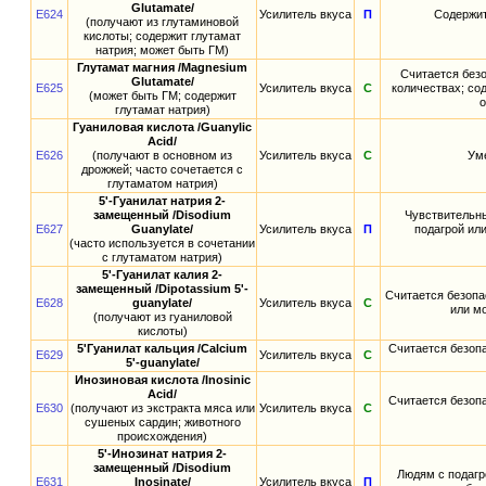
Glutamate/
E624
Усилитель вкуса
П
Содержит
(получают из глутаминовой
кислоты; содержит глутамат
натрия; может быть ГМ)
Глутамат магния /Magnesium
Считается без
Glutamate/
E625
Усилитель вкуса
С
количествах; со
(может быть ГМ; содержит
о
глутамат натрия)
Гуаниловая кислота /Guanylic
Acid/
E626
(получают в основном из
Усилитель вкуса
С
Уме
дрожжей; часто сочетается с
глутаматом натрия)
5'-Гуанилат натрия 2-
замещенный /Disodium
Чувствительны
E627
Guanylate/
Усилитель вкуса
П
подагрой ил
(часто используется в сочетании
с глутаматом натрия)
5'-Гуанилат калия 2-
замещенный /Dipotassium 5'-
Считается безопа
E628
guanylate/
Усилитель вкуса
С
или м
(получают из гуаниловой
кислоты)
5'Гуанилат кальция /Calcium
Считается безоп
E629
Усилитель вкуса
С
5'-guanylate/
Инозиновая кислота /Inosinic
Acid/
Считается безоп
E630
(получают из экстракта мяса или
Усилитель вкуса
С
сушеных сардин; животного
происхождения)
5'-Инозинат натрия 2-
замещенный /Disodium
Людям с подагр
E631
Inosinate/
Усилитель вкуса
П