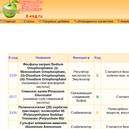
Главная
Статьи
Пищевые добавки
Ингредиенты косметики
Анал
E-код
Название
Функция
v
Код
Фосфаты натрия /Sodium
Ortophosphates: (i)-
Monosodium Ortophosphate,
Регулятор
Считаются безо
E339
(ii)-Disodium Ortophosphate,
кислотности
С
количествах; к
(iii)-Trisodium Ortophosphate/
Эмульгатор
(натриевые слои фосфорной
кислоты)
Глюконат калия /Potassium
Связывающее
Gluconate/
E577
соединение
Б
Считает
(калиевая соль глюконовой
Буфер
кислоты)
Полиоксиэтилен (20) сорбитан
Полисорбаты 
тристеарат; полисорбат 65
E436
Стабилизатор
О
веществ; могу
/Polyoxyethylene Sorbitan
Tristearate (Polysorbate 65)/
Сульфат алюминия-аммония
/Aluminium Ammonium
Стабилизатор
Считается без