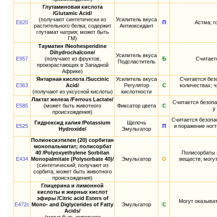
Глутаминовая кислота
/Glutamic Acid/
(получают синтетически из
Усилитель вкуса
E620
П
Астма; г
растительного белка; содержит
Антиоксидант
глутамат натрия; может быть
ГМ)
Тауматин /Neohesperidine
Dihydrochalcone/
Усилитель вкуса
E957
(получают из фруктов,
Б
Считает
Подсластитель
произрастающих в Западной
Африке)
Янтарная кислота /Succinic
Усилитель вкуса
Считается без
E363
Acid/
Регулятор
С
количествах; 
(получают из уксусной кислоты)
кислотности
Лактат железа /Ferrous Lactate/
Считается безопа
E585
(может быть животного
Фиксатор цвета
С
у
происхождения)
Считается безопа
Гидроксид калия /Potassium
Щелочь
E525
П
и поражение ногт
Hydroxide/
Эмульгатор
Полиоксиэтилен (20) сорбитан
монопальмитат; полисорбат
40 /Polyoxyethylene Sorbitan
Полисорбаты 
E434
Monopalmitate (Polysorbate 40)/
Эмульгатор
О
веществ; могу
(синтетический; получают из
сорбита; может быть животного
происхождения)
Глицерина и лимонной
кислоты и жирных кислот
эфиры /Citric acid Esters of
Могут оказыват
E472c
Mono- and Diglycerides of Fatty
Эмульгатор
С
Acids/