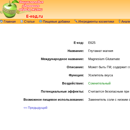
Главная
Статьи
Пищевые добавки
Ингредиенты косметики
Анал
E-код:
E625
Название:
Глутамат магния
Международное название:
Magnesium Glutamate
Описание:
Может быть ГМ; содержит г
Функция:
Усилитель вкуса
Воздействие:
Сомнительный
Потенциальные эффекты:
Считается безопасным при 
Возможное пищевое использование:
Заменитель соли с низким 
<< Предыдущий