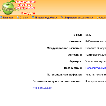
Главная
Статьи
Пищевые добавки
Ингредиенты косметики
Анал
E-код:
E627
Название:
5'-Гуанилат нат
Международное название:
Disodium Guanyl
Описание:
Часто используе
Функция:
Усилитель вкуса
Воздействие:
Подозрительный
Потенциальные эффекты:
Чувствительным 
Возможное пищевое использование:
Консервированны
<< Предыдущий