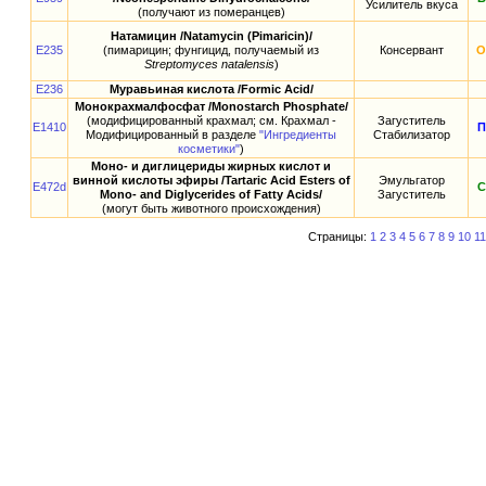
Усилитель вкуса
(получают из померанцев)
Натамицин /Natamycin (Pimaricin)/
E235
(пимарицин; фунгицид, получаемый из
Консервант
О
Streptomyces natalensis
)
E236
Муравьиная кислота /Formic Acid/
Монокрахмалфосфат /Monostarch Phosphate/
(модифицированный крахмал; см. Крахмал -
Загуститель
E1410
П
Модифицированный в разделе
"Ингредиенты
Стабилизатор
косметики"
)
Моно- и диглицериды жирных кислот и
винной кислоты эфиры /Tartaric Acid Esters of
Эмульгатор
E472d
С
Mono- and Diglycerides of Fatty Acids/
Загуститель
(могут быть животного происхождения)
Страницы:
1
2
3
4
5
6
7
8
9
10
11