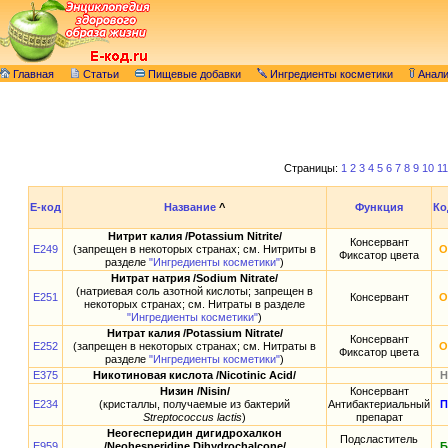
Главная
Статьи
Пищевые добавки
Ингредиенты косметики
Анал
Страницы:
1
2
3
4
5
6
7
8
9
10
11
E-код
Название
^
Функция
Ко
Нитрит калия /Potassium Nitrite/
Консервант
E249
(запрещен в некоторых странах; см. Нитриты в
О
Фиксатор цвета
разделе
"Ингредиенты косметики"
)
Нитрат натрия /Sodium Nitrate/
(натриевая соль азотной кислоты; запрещен в
E251
Консервант
О
некоторых странах; см. Нитраты в разделе
"Ингредиенты косметики"
)
Нитрат калия /Potassium Nitrate/
Консервант
E252
(запрещен в некоторых странах; см. Нитраты в
О
Фиксатор цвета
разделе
"Ингредиенты косметики"
)
E375
Никотиновая кислота /Nicotinic Acid/
Н
Низин /Nisin/
Консервант
E234
(кристаллы, получаемые из бактерий
Антибактериальный
П
Streptococcus lactis
)
препарат
Неогесперидин дигидрохалкон
Подсластитель
E959
/Neohesperidine Dihydrochalcone/
Б