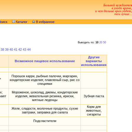
Больной нуждается
в уходе врача,
и чем дальше врач уйдет,
тем лучше...
оиск
Каталог
В избранное
Выводить по:
10
20
50
38
39
40
41
42
43
44
Другие
Возможное пищевое использование
варианты
использования
Порошок карри, рыбные палочки, маргарин,
ь
кондитерские изделия; плавленый сыр, рис со
специями
х;
Мороженое, шоколад, джемы, кондитерские
вают
изделия, жевательная резинка, ириски,
Зубная паста
мятные леденцы
Корм для
Желе, сладости, молочные продукты, сухие
животных,
завтраки, заправка для салата
сигареты
Подсластители