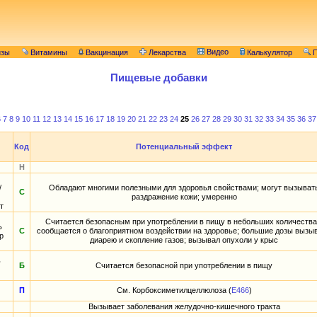
Видео
изы
Витамины
Вакцинация
Лекарства
Калькулятор
П
Пищевые добавки
6
7
8
9
10
11
12
13
14
15
16
17
18
19
20
21
22
23
24
25
26
27
28
29
30
31
32
33
34
35
36
37
Код
Потенциальный эффект
Н
/
Обладают многими полезными для здоровья свойствами; могут вызыват
С
раздражение кожи; умеренно
т
Считается безопасным при употреблении в пищу в небольших количества
ь
С
сообщается о благоприятном воздействии на здоровье; большие дозы вызы
р
диарею и скопление газов; вызывал опухоли у крыс
ь
Б
Считается безопасной при употреблении в пищу
П
См. Корбоксиметилцеллюлоза (
E466
)
Вызывает заболевания желудочно-кишечного тракта