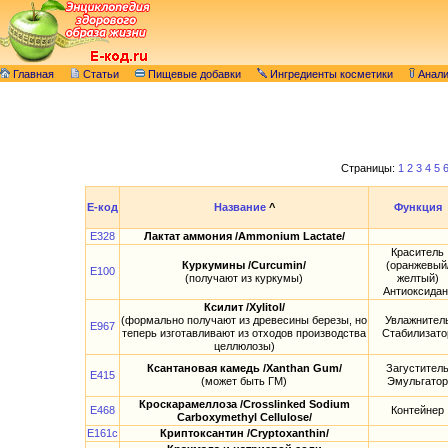
Главная
Статьи
Пищевые добавки
Ингредиенты косметики
Анал
Страницы:
1
2
3
4
5
E-код
Название
^
Функция
E328
Лактат аммония /Ammonium Lactate/
Краситель
Куркумины /Curcumin/
(оранжевый
E100
(получают из куркумы)
желтый)
Антиоксидан
Ксилит /Xylitol/
(формально получают из древесины березы, но
Увлажнител
E967
теперь изготавливают из отходов производства
Стабилизато
целлюлозы)
Ксантановая камедь /Xanthan Gum/
Загустител
E415
(может быть ГМ)
Эмульгатор
Кроскарамеллоза /Crosslinked Sodium
E468
Контейнер
Carboxymethyl Cellulose/
E161c
Криптоксантин /Cryptoxanthin/