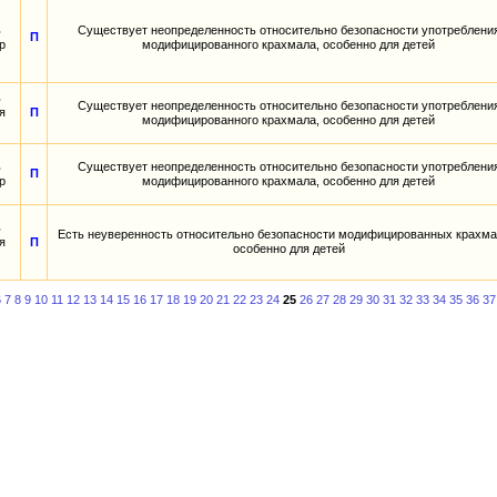
ь
Существует неопределенность относительно безопасности употреблени
П
р
модифицированного крахмала, особенно для детей
ь
Существует неопределенность относительно безопасности употреблени
я
П
модифицированного крахмала, особенно для детей
ь
Существует неопределенность относительно безопасности употреблени
П
р
модифицированного крахмала, особенно для детей
ь
Есть неуверенность относительно безопасности модифицированных крахма
я
П
особенно для детей
6
7
8
9
10
11
12
13
14
15
16
17
18
19
20
21
22
23
24
25
26
27
28
29
30
31
32
33
34
35
36
37