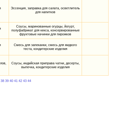
я
Эссенция, заправка для салата, осветлитель
для напитков
Соусы, маринованные огурцы, йогурт,
я
полуфабрикат для кекса, консервированные
фруктовые начинки для пирожков
я
Смесь для запеканки, смесь для жидкого
теста, кондитерские изделия
лов,
Соусы, индийская приправа чатни, десерты,
выпечка, кондитерские изделия
38
39
40
41
42
43
44