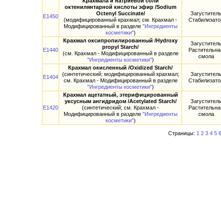
Крахмала и натриевой соли
октенилянтарной кислоты эфир /Sodium
Octenyl Succinate/
Загустител
E1450
(модифицированный крахмал; см. Крахмал -
Стабилизато
Модифицированный в разделе
"Ингредиенты
косметики"
)
Крахмал оксипропилированный /Hydroxy
Загустител
propyl Starch/
E1440
Растительна
(см. Крахмал - Модифицированный в разделе
смола
"Ингредиенты косметики"
)
Крахмал окисленный /Oxidized Starch/
(синтетический; модифицированный крахмал;
Загустител
E1404
см. Крахмал - Модифицированный в разделе
Стабилизато
"Ингредиенты косметики"
)
Крахмал ацетатный, этерифицированный
уксусным ангидридом /Acetylated Starch/
Загустител
E1420
(синтетический; см. Крахмал -
Растительна
Модифицированный в разделе
"Ингредиенты
смола
косметики"
)
Страницы:
1
2
3
4
5