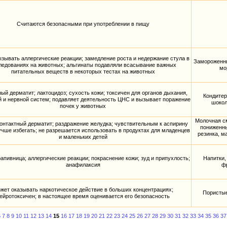
Считаются безопасными при употреблении в пищу
зывать аллергические реакции; замедление роста и недержание стула в
Замороженны
ледованиях на животных; альгинаты подавляли всасывание важных
мо
питательных веществ в некоторых тестах на животных
ный дерматит; лактоцидоз; сухость кожи; токсичен для органов дыхания,
Кондитер
 и нервной систем; подавляет деятельность ЦНС и вызывает поражение
шокол
почек у животных
Молочная см
контактный дерматит; раздражение желудка; чувствительным к аспирину
пониженн
чше избегать; не разрешается использовать в продуктах для младенцев
резинка, м
и маленьких детей
рапивница; аллергические реакции; покраснение кожи; зуд и припухлость;
Напитки,
анафилаксия
ф
жет оказывать наркотическое действие в больших концентрациях;
Пористые
ейротоксичен; в настоящее время оценивается его безопасность
6
7
8
9
10
11
12
13
14
15
16
17
18
19
20
21
22
23
24
25
26
27
28
29
30
31
32
33
34
35
36
37