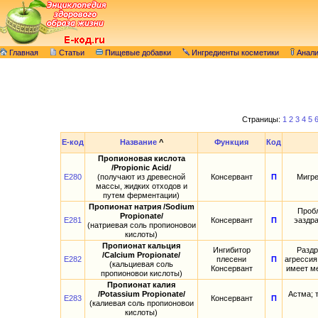
Главная
Статьи
Пищевые добавки
Ингредиенты косметики
Анал
Страницы:
1
2
3
4
5
E-код
Название
^
Функция
Код
Пропионовая кислота
/Propionic Acid/
E280
(получают из древесной
Консервант
П
Мигре
массы, жидких отходов и
путем ферментации)
Пропионат натрия /Sodium
Пробл
Propionate/
E281
Консервант
П
эаздра
(натриевая соль пропионовои
кислоты)
Пропионат кальция
Ингибитор
Раздр
/Calcium Propionate/
E282
плесени
П
агрессия
(кальциевая соль
Консервант
имеет м
пропионовои кислоты)
Пропионат калия
/Potassium Propionate/
Астма; 
E283
Консервант
П
(калиевая соль пропионовои
кислоты)