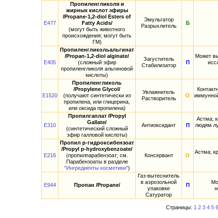
Пропиленгликоля и
жирных кислот эфиры
/Propane-1,2-diol Esters of
Эмульгатор
E477
Fatty Acids/
Б
Разрыхлитель
(могут быть животного
происхождения; могут быть
ГМ)
Пропиленгликольальгинат
/Propan-1,2-diol alginate/
Может вы
Загуститель
E405
(сложный эфир
П
исс
Стабилизатор
пропиленгликоля альгиновой
кислоты)
Пропиленгликоль
/Propylene Glycol/
Контакт
Увлажнитель
E1520
(получают синтетически из
О
иммунной
Растворитель
пропилена, или глицерина,
или оксида пропилена)
Пропилгаплат /Propyl
Астма; 
Gallate/
E310
Антиоксидант
П
людям лу
(синтетический сложный
эфир галловой кислоты)
Пропил р-гидроксибензоат
/Propyl p-hydroxybenzoate/
Астма; к
E216
(пропилпарабензоат; см.
Консервант
О
Парабензоаты в разделе
"Ингредиенты косметики"
)
Газ-вытеснитель
в аэрозольной
Мо
E944
Пропан /Propane/
П
упаковке
н
Сатуратор
Страницы:
1
2
3
4
5