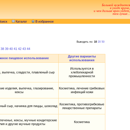
Больной нуждается
в уходе врача,
и чем дальше врач уйдет,
тем лучше...
оиск
Каталог
В избранное
Выводить по:
10
20
50
38
39
40
41
42
43
44
Другие варианты
жное пищевое использование
использования
Используется в
 выпечка, сладости, плавленый сыр
хлебопекарной
промышленности
ие изделия, выпечка, глазирование,
Косметика, лечение грибковых
кексы
инфекций кожи
Косметика, противогрибковые
еный сыр, начинка для пиццы, шоколад
лекарственные препараты
 печенье, кексы, мучные кондитерские
Косметика
лия и другие мучные продукты