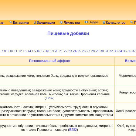
Видео
изы
Витамины
Вакцинация
Лекарства
Калькулятор
П
Пищевые добавки
6
7
8
9
10
11
12
13
14
15
16
17
18
19
20
21
22
23
24
25
26
27
28
29
30
31
32
33
34
35
36
37
Потенциальный эффект
Возмо
нь; раздражение кожи; головная боль; вредна для водных организмов
Мороженое,
емы с поведением; эаздражение кожи; трудности в обучении; астма;
Кондитерск
жение желудка; головная боль; мигрень; см. также Пропионат кальция
(
E282
)
ажительность; астма; мигрень; утомляемость; трудности в обучении;
; раздражение желудка; головные боли; чувствительность к пропионатам
Хлеб, плавл
есто в сочетании с чувствительностью к другим химическим веществам
трудности в обучении; головная боль; проблемы с поведением; мигрень;
Хлеб, сухое
см. также Пропионат кальция (
E282
)
изде