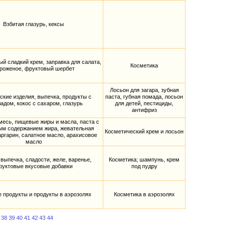
Взбитая глазурь, кексы
й сладкий крем, заправка для салата,
Косметика
роженое, фруктовый шербет
Лосьон для загара, зубная
ские изделия, выпечка, продукты с
паста, губная помада, лосьон
адом, кокос с сахаром, глазурь
для детей, пестициды,
антифриз
есь, пищевые жиры и масла, паста с
ым содержанием жира, жевательная
Косметический крем и лосьон
аргарин, салатное масло, арахисовое
масло
 выпечка, сладости, желе, варенье,
Косметика; шампунь, крем
руктовые вкусовые добавки
под пудру
 продукты и продукты в аэрозолях
Косметика в аэрозолях
38
39
40
41
42
43
44