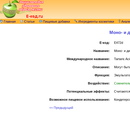
Главная
Статьи
Пищевые добавки
Ингредиенты косметики
Анал
Моно- и 
E-код:
E472d
Название:
Моно- и д
Международное название:
Tartaric Ac
Описание:
Могут быт
Функция:
Эмульгато
Воздействие:
Сомнител
Потенциальные эффекты:
Считаются
Возможное пищевое использование:
Кондитерс
<< Предыдущий