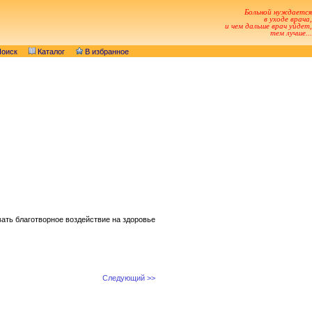
Больной нуждается
в уходе врача,
и чем дальше врач уйдет,
тем лучше...
оиск
Каталог
В избранное
ать благотворное воздействие на здоровье
Следующий >>