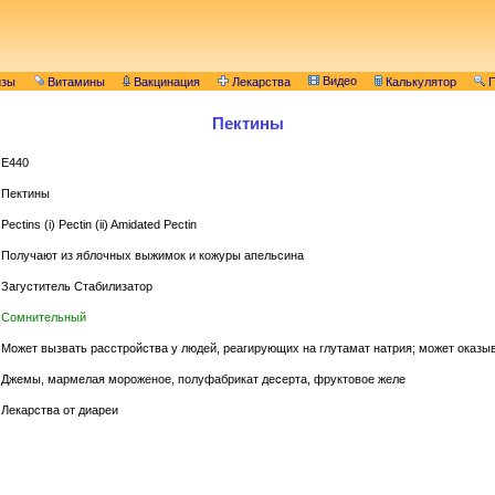
Видео
изы
Витамины
Вакцинация
Лекарства
Калькулятор
П
Пектины
E440
Пектины
Pectins (i) Pectin (ii) Amidated Pectin
Получают из яблочных выжимок и кожуры апельсина
Загуститель Стабилизатор
Сомнительный
Может вызвать расстройства у людей, реагирующих на глутамат натрия; может оказыв
Джемы, мармелая мороженое, полуфабрикат десерта, фруктовое желе
Лекарства от диареи