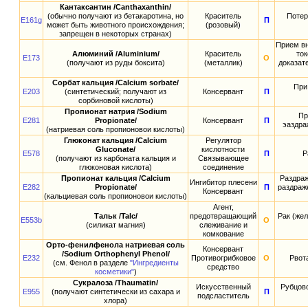
Кантаксантин /Canthaxanthin/
(обычно получают из бетакаротина, но
Краситель
Потер
E161g
П
может быть животного происхождения;
(розовый)
запрещен в некоторых странах)
Прием вн
Алюминий /Aluminium/
Краситель
ток
E173
О
(получают из руды боксита)
(металлик)
доказат
Сорбат кальция /Calcium sorbate/
При
E203
(синтетический; получают из
Консервант
П
сорбиновой кислоты)
Пропионат натрия /Sodium
Пр
E281
Propionate/
Консервант
П
эаздра
(натриевая соль пропионовои кислоты)
Глюконат кальция /Calcium
Регулятор
Gluconate/
кислотности
E578
П
Р
(получают из карбоната кальция и
Связывающее
глюконовая кислота)
соединение
Пропионат кальция /Calcium
Раздраж
Ингибитор плесени
E282
Propionate/
П
раздраж
Консервант
(кальциевая соль пропионовои кислоты)
Агент,
Тальк /Talc/
предотвращающий
Рак (жел
E553b
О
(силикат магния)
слеживание и
комкование
Орто-фенилфенола натриевая соль
Консервант
/Sodium Orthophenyl Phenol/
E232
Противогрибковое
О
Рвот
(см. Фенол в разделе
"Ингредиенты
средство
косметики"
)
Сукралоза /Thaumatin/
Искусственный
Рубцово
E955
(получают синтетически из сахара и
П
подсластитель
хлора)