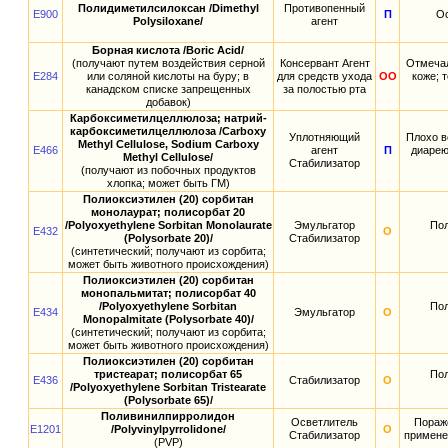
Полидиметилсилоксан /Dimethyl
Противопенный
E900
П
Ос
Polysiloxane/
агент
Борная кислота /Boric Acid/
(получают путем воздействия серной
Консервант Агент
Отмечал
E284
или соляной кислоты на буру; в
для средств ухода
ОО
коже; 
канадском списке запрещенных
за полостью рта
добавок)
Карбоксиметилцеллюлоза; натрий-
карбоксиметилцеллюлоза /Carboxy
Уплотняющий
Плохо в
Methyl Cellulose, Sodium Carboxy
E466
агент
П
диарею
Methyl Cellulose/
Стабилизатор
(получают из побочных продуктов
хлопка; может быть ГМ)
Полиоксиэтилен (20) сорбитан
монолаурат; полисорбат 20
/Polyoxyethylene Sorbitan Monolaurate
Эмульгатор
Пол
E432
О
(Polysorbate 20)/
Стабилизатор
(синтетический; получают из сорбита;
может быть животного происхождения)
Полиоксиэтилен (20) сорбитан
монопальмитат; полисорбат 40
/Polyoxyethylene Sorbitan
Пол
E434
Эмульгатор
О
Monopalmitate (Polysorbate 40)/
(синтетический; получают из сорбита;
может быть животного происхождения)
Полиоксиэтилен (20) сорбитан
тристеарат; полисорбат 65
Пол
E436
Стабилизатор
О
/Polyoxyethylene Sorbitan Tristearate
(Polysorbate 65)/
Поливинилпирролидон
Осветлитель
Пораже
E1201
/Polyvinylpyrrolidone/
О
Стабилизатор
примене
(PVP)