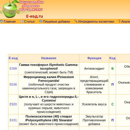
Главная
Статьи
Пищевые добавки
Ингредиенты косметики
Анал
E-код
Название
Функция
Код
Гамма-токоферол /Synthetic Gamma-
Обн
E308
tocopherol/
Антиоксидант
Б
(синтетический; может быть ГМ)
Ферроцианид калия /Potassium
Агент,
Ferrocyanide/
предотвращающий
Оказыва
E536
(побочный продукт очистки
слеживание и
П
каменноугольного газа; запрещен в
комкование
США)
Краситель
Цисте и н, L-, и его гидрохлориды /L-
Cysteine/
Ока
E920
(получают из шерсти животных и
Усилитель вкуса
С
куриных перьев; животного
происхождения)
Полиоксиэтилен (40) стеарат
Эмульгатор
Оп
E431
/Polyoxyethylene (40) Stearate/
Противопенная
П
(может быть животного-происхождения)
добавка