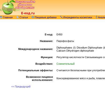
Главная
Статьи
Пищевые добавки
Ингредиенты косметики
Анал
E-код:
E450
Название:
Пирофосфаты
Diphosphates (I) Disodium Diphosphate (ii
Международное название:
Calcium Dihydrogen diphosphate
Функция:
Регулятор кислотности Связывающее с
Воздействие:
Сомнительный
Потенциальные эффекты:
Считаются безопасными при употреблен
Возможное пищевое
Консервированное мясо и рыба, плавле
использование:
<< Предыдущий