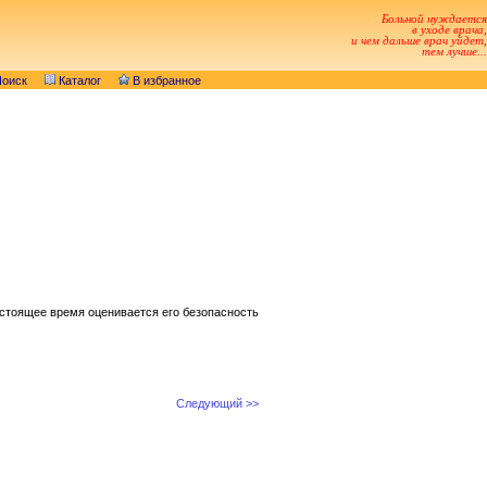
Больной нуждается
в уходе врача,
и чем дальше врач уйдет,
тем лучше...
оиск
Каталог
В избранное
астоящее время оценивается его безопасность
Следующий >>