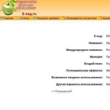
Главная
Статьи
Пищевые добавки
Ингредиенты косметики
Анал
E-код:
E9
Название:
Пр
Международное название:
Pr
Функция:
Га
Воздействие:
По
Потенциальные эффекты:
Мо
Возможное пищевое использование:
По
Другие варианты использования:
Ко
<< Предыдущий