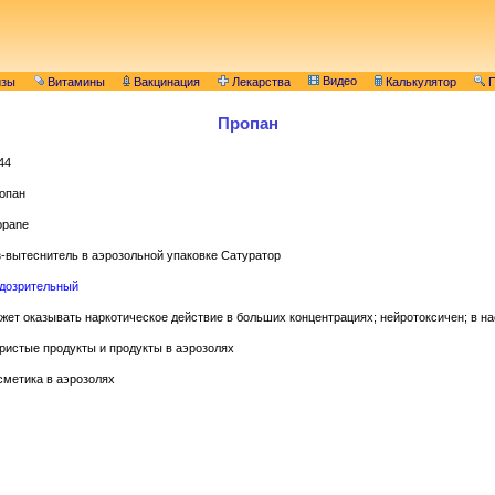
Видео
изы
Витамины
Вакцинация
Лекарства
Калькулятор
П
Пропан
44
опан
opane
з-вытеснитель в аэрозольной упаковке Сатуратор
дозрительный
жет оказывать наркотическое действие в больших концентрациях; нейротоксичен; в н
ристые продукты и продукты в аэрозолях
сметика в аэрозолях