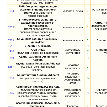
содержит глутамат натрия)
5'-Рибонуклеотиды кальция
/Calcium 5'-ribonucleotides/
Астма; гипе
E634
Усилитель вкуса
О
(могут быть животного
пос
происхождения)
5'-Рибонуклеотиды натрия 2-
замещенные /Disodium 5'-
Астма; ги
ribonucleotides/
появляться 
E635
Усилитель вкуса
О
(могут быть животного
лучше изб
происхождения; запрещены в
некоторых странах)
5'Гуанилат кальция /Calcium 5'-
E629
Усилитель вкуса
С
Считает
guanylate/
E641
L-лейцин /L-leucine/
Н
Агар /Agar/
Загуститель
Считаетс
E406
С
(получают из красных водорослей)
Эмульгатор
ум
Адипат аммония /Ammonium
E359
Н
Adipate/
Адипат калия /Potassium Adipate/
Регулятор
E357
(калиевая соль адипиновои
С
кислотности
кислоты)
Регулятор
Адипат натрия /Sodium Adipate/
кислотности
E356
(натриевая соль адипиновои
Б
Уплотняющий
кислоты)
агент
Адипиновая кислота /Adipic Acid/
(получается путем окисления
Разрыхлитель
Считает
E355
циклогексанола азотной кислотой,
Регулятор
П
умеренно
высвобождающей закись азота,
кислотности
парниковый газ)
Азорубин; кармуазин /Azorubine,
Carmoisine/
Краситель
Астма; г