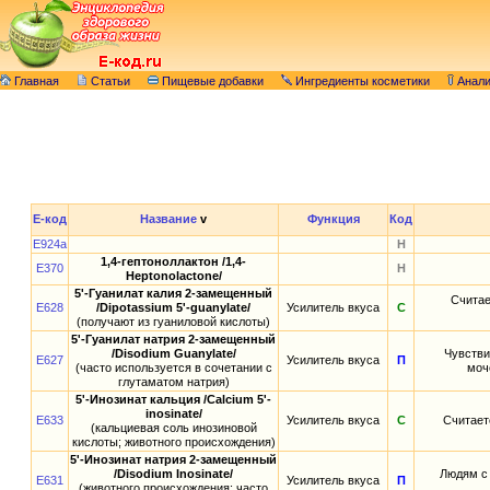
Главная
Статьи
Пищевые добавки
Ингредиенты косметики
Анал
E-код
Название
v
Функция
Код
E924a
Н
1,4-гептоноллактон /1,4-
E370
Н
Heptonolactone/
5'-Гуанилат калия 2-замещенный
Считае
E628
/Dipotassium 5'-guanylate/
Усилитель вкуса
С
(получают из гуаниловой кислоты)
5'-Гуанилат натрия 2-замещенный
/Disodium Guanylate/
Чувстви
E627
Усилитель вкуса
П
(часто используется в сочетании с
моч
глутаматом натрия)
5'-Инозинат кальция /Calcium 5'-
inosinate/
E633
Усилитель вкуса
С
Считает
(кальциевая соль инозиновой
кислоты; животного происхождения)
5'-Инозинат натрия 2-замещенный
/Disodium Inosinate/
Людям с 
E631
Усилитель вкуса
П
(животного происхождения; часто