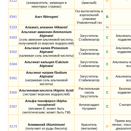
E122
О
(азокраситель; запрещен в
(красный)
некоторых странах)
Газ-вытеснитель в
аэрозольной
E941
Азот /Nitrogen/
Б
упаковке
Упаковочный газ
E103
Алканет, алканин /Alkanet/
Н
Альгинат аммония /Ammonium
Alginate/
Загуститель
Альгинаты
E403
С
(соль аммония альгиновой кислоты,
Стабилизатор
подавля
получаемой из морских водорослей)
Альгинат калия /Potassium
Альгинаты
Загуститель
E402
Alginate/
С
подавляю
Стабилизатор
(калиевая соль альгиновой кислоты)
Альгинат кальция /Calcium
Загуститель
Альгинаты м
E404
С
Alginate/
Стабилизатор
вс
Альгинат натрия /Sodium
Alginate/
Загуститель
Альгинаты
E401
С
(натриевая соль альгиновой
Стабилизатор
вс
кислоты)
Растительная
Безопас
Альгиновая кислота /Alginic Acid/
E400
смола
С
подавлял
(экстракт морских водорослей)
Загуститель
Альфа-токоферол /Alpha-
tocopherol/
Антиоксидант
Считает
E307
С
(витамин E; может быть
Нутриент
синтетическим; может быть ГМ)
Прием вну
Алюминий /Aluminium/
Краситель
легких; ток
E173
О
(получают из руды боксита)
(металлик)
доказател