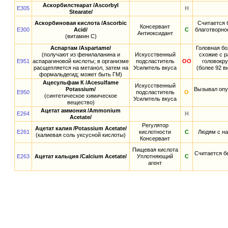
Аскорбилстеарат /Ascorbyl
E305
Н
Stearatе/
Аскорбиновая кислота /Ascorbic
Считается 
Консервант
E300
Acid/
С
благотворно
Антиоксидант
(витамин C)
Аспартам /Aspartame/
Головная бо
(получают из фенилаланина и
Искусственный
схожие с р
E951
аспарагиновой кислоты; в организме
подсластитель
ОО
головокру
расщепляется на метанол, затем на
Усилитель вкуса
(более 92 в
формальдегид; может быть ГМ)
Ацесульфам К /Acesulfame
Искусственный
Potassium/
Вызывал опу
E950
подсластитель
О
(синтетическое химическое
Усилитель вкуса
вещество)
Ацетат аммония /Ammonium
E264
Н
Acetate/
Регулятор
Ацетат калия /Potassium Acetate/
E261
кислотности
С
Людям с на
(калиевая соль уксусной кислоты)
Консервант
Пищевая кислота
Считается б
E263
Ацетат кальция /Calcium Acetate/
Уплотняющий
С
агент