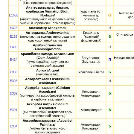
быть животного происхождения)
Анаттоэкстракты, биксин,
норбиксин /Annatto, Bixin,
Краситель (от
Анатто м
E160b
Norbixin/
желтого до
О
дав
(анатто получают из дерева анатто;
розового)
биксин и норбиксин - это экстракты)
E323
Аноксомер /Anoxomer/
Н
Антоцианы /Anthocyanins/
Краситель
Считаются 
E163
(получают из кожицы винограда или
(красный/
Б
краснокочанной капусты)
фиолетовый)
Арабиногалактан
E409
Н
/Arabinogalactan/
Аравийская камедь /Acacia Gum
(Gum Arabic)/
Загуститель
Низкая токси
E414
П
(гуммиарабик; получают из
Эмульгатор
сенегальской акации)
Аргон /Argon/
E938
Упаковочный газ
Б
(инертный газ)
Аскорбат калия /Potassium
E303
Н
Ascorbate/
Аскорбат кальция /Calcium
Ascorbate/
Консервант
E302
Б
(получают из аскорбиновой кислоты
Антиоксидант
и карбоната кальция)
Аскорбат натрия /Sodium
Ascorbate/
E301
Антиоксидант
Б
(синтетический; натриевая соль
аскорбиновой кислоты)
Аскорбилпальмитат /Ascorbyl
Palmitate/
Антиоксидант
E304
Б
(может быть животного
Консервант
происхождения)