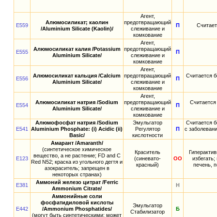
Агент,
Алюмосиликат; каолин
предотвращающий
E559
П
Считает
/Aluminium Silicate (Kaolin)/
слеживание и
комкование
Агент,
Алюмосиликат калия /Potassium
предотвращающий
E555
П
Aluminium Silicate/
слеживание и
комкование
Агент,
Алюмосиликат кальция /Calcium
предотвращающий
Считается б
E556
П
Aluminium Silicate/
слеживание и
комкование
Агент,
Алюмосиликат натрия /Sodium
предотвращающий
Считается
E554
П
Aluminium Silicate/
слеживание и
комкование
Алюмофосфат натрия /Sodium
Эмульгатор
Считается б
E541
Aluminium Phosphate: (i) Acidic (ii)
Регулятор
П
с заболевани
Basic/
кислотности
Амарант /Amaranth/
(синтетическое химическое
Краситель
Гиперактив
вещество, а не растение; FD and С
E123
(синевато-
ОО
избегать;
Red N52; краска из угольного дегтя и
красный)
печень, 
азокраситель; запрещен в
некоторых странах)
Аммоний железо цитрат /Ferric
E381
Н
Аmmonium Citrate/
Аммонийные соли
фосфатидиловой кислоты
Эмульгатор
E442
/Ammonium Phosphatides/
Б
Стабилизатор
(могут быть синтетическими; может