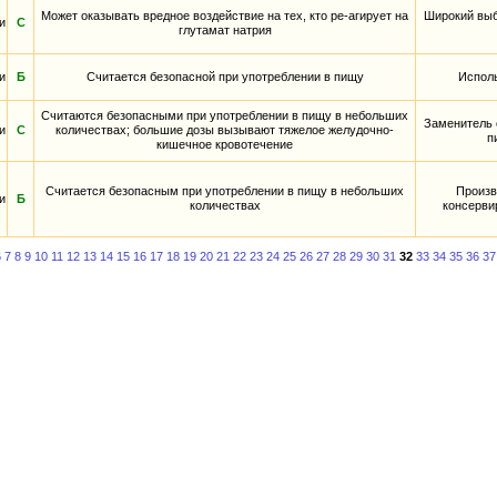
Может оказывать вредное воздействие на тех, кто ре-агирует на
Широкий выб
и
С
глутамат натрия
и
Б
Считается безопасной при употреблении в пищу
Исполь
Считаются безопасными при употреблении в пищу в небольших
Заменитель 
и
С
количествах; большие дозы вызывают тяжелое желудочно-
п
кишечное кровотечение
Считается безопасным при употреблении в пищу в небольших
Произв
и
Б
количествах
консерви
6
7
8
9
10
11
12
13
14
15
16
17
18
19
20
21
22
23
24
25
26
27
28
29
30
31
32
33
34
35
36
37