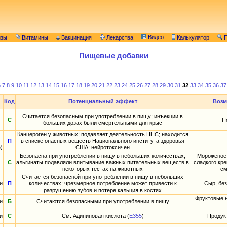
Видео
изы
Витамины
Вакцинация
Лекарства
Калькулятор
П
Пищевые добавки
6
7
8
9
10
11
12
13
14
15
16
17
18
19
20
21
22
23
24
25
26
27
28
29
30
31
32
33
34
35
36
37
Код
Потенциальный эффект
Возм
Считается безопасным при употреблении в пищу; инъекции в
С
П
больших дозах были смертельными для крыс
Канцероген у животных; подавляет деятельность ЦНС; находится
П
в списке опасных веществ Национального института здоровья
)
США; нейротоксичен
Безопасна при употреблении в пищу в небольших количествах;
Мороженое,
С
альгинаты подавляли впитывание важных питательных веществ в
сладкого кр
некоторых тестах на животных
см
Считается безопасной при употреблении в пищу в небольших
и
П
количествах; чрезмерное потребление может привести к
Сыр, без
разрушению зубов и потере кальция в костях
Фруктовые н
и
Б
Считаются безопасными при употреблении в пищу
и
С
См. Адипиновая кислота (
E355
)
Продук