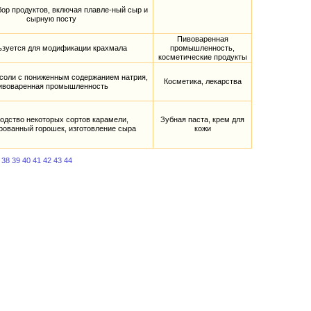
ор продуктов, включая плавле-ный сыр и
сырную посту
Пивоваренная
зуется для модификации крахмала
промышленность,
косметические продукты
соли с пониженным содержанием натрия,
Косметика, лекарства
ивоваренная промышленность
одство некоторых сортов карамели,
Зубная паста, крем для
рованный горошек, изготовление сыра
кожи
38
39
40
41
42
43
44