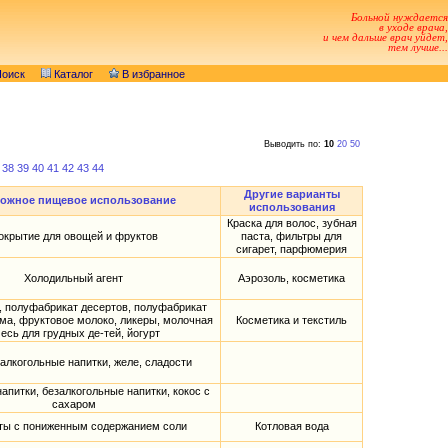
Больной нуждается
в уходе врача,
и чем дальше врач уйдет,
тем лучше...
оиск
Каталог
В избранное
Выводить по:
10
20
50
38
39
40
41
42
43
44
Другие варианты
ожное пищевое использование
использования
Краска для волос, зубная
окрытие для овощей и фруктов
паста, фильтры для
сигарет, парфюмерия
Холодильный агент
Аэрозоль, косметика
 полуфабрикат десертов, полуфабрикат
ема, фруктовое молоко, ликеры, молочная
Косметика и текстиль
есь для грудных де-тей, йогурт
алкогольные напитки, желе, сладости
апитки, безалкогольные напитки, кокос с
сахаром
ты с пониженным содержанием соли
Котловая вода