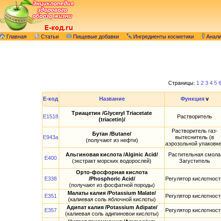
Главная
Статьи
Пищевые добавки
Ингредиенты косметики
Анал
Страницы:
1
2
3
4
5
E-код
Название
Функция
v
Триацетин /Glyceryl Тriacetate
E1518
Растворитель
(triacetin)/
Растворитель газ-
Бутан /Butane/
E943a
вытеснитель (в
(получают из нефти)
аэрозольной упаковке
Альгиновая кислота /Alginic Acid/
Растительная смола
E400
(экстракт морских водорослей)
Загуститель
Орто-фосфорная кислота
E338
/Phosphoric Acid/
Регулятор кислотност
(получают из фосфатной породы)
Малаты калия /Potassium Malate/
E351
Регулятор кислотност
(калиевая соль яблочной кислоты)
Адипат калия /Potassium Adipate/
E357
Регулятор кислотност
(калиевая соль адипиновои кислоты)