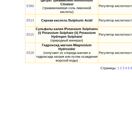
Цитрат триаммония /Ammonium
Citrates/
E380
Регулятор кислотност
(триаммониевая соль лимонной
кислоты)
E513
Серная кислота /Sulphuric Acid/
Регулятор кислотност
Сульфаты калия /Potassium Sulphates
(i) Potassium Sulphate (ii) Potassium
E515
Регулятор кислотност
Hydrogen Sulphate/
(природный минерал)
Гидроксид магния /Magnesium
Hydroxide/
E528
(получают из хлорида магния и
Регулятор кислотност
гидроксида натрия или путем осаждения
морской воды)
Страницы:
1
2
3
4
5