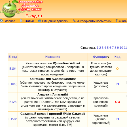
Главная
Статьи
Пищевые добавки
Ингредиенты косметики
Анал
Страницы:
1
2
3
4
5
6
7
8
9
10
11
E-код
Название
Функция
v
Код
Хинолин желтый /Quinoline Yellow/
Краситель (от
(синтетический; азокраситель; запрещен в
тускло-желтого
E104
О
некоторых странах; может быть животного
до зеленовато-
происхождения)
желтого)
Кантаксантин /Canthaxanthin/
(обычно получают из бетакаротина, но может
Краситель
E161g
П
быть животного происхождения; запрещен в
(розовый)
некоторых странах)
Амарант /Amaranth/
(синтетическое химическое вещество, а не
Краситель
E123
растение; FD and С Red N52; краска из
(синевато-
ОО
угольного дегтя и азокраситель; запрещен в
красный)
некоторых странах)
Сахарный колер I простой /Plain Caramel/
Краситель
(можно получать из сахарной свеклы,
E150a
(темно-
П
сахарного тростника или кукурузного
коричневый)
крахмала; может быть ГМ)