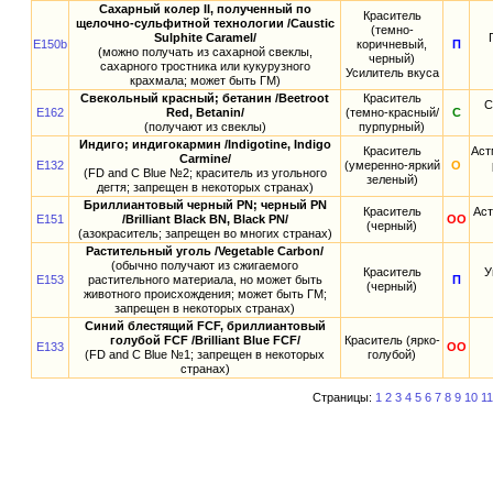
Сахарный колер II, полученный по
Краситель
щелочно-сульфитной технологии /Caustic
(темно-
Sulphite Caramel/
E150b
коричневый,
П
(можно получать из сахарной свеклы,
черный)
сахарного тростника или кукурузного
Усилитель вкуса
крахмала; может быть ГМ)
Свекольный красный; бетанин /Beetroot
Краситель
С
E162
Red, Betanin/
(темно-красный/
С
(получают из свеклы)
пурпурный)
Индиго; индигокармин /Indigotine, Indigo
Краситель
Аст
Carmine/
E132
(умеренно-яркий
О
(FD and С Blue №2; краситель из угольного
зеленый)
дегтя; запрещен в некоторых странах)
Бриллиантовый черный PN; черный PN
Краситель
Аст
E151
/Brilliant Black BN, Black PN/
ОО
(черный)
(азокраситель; запрещен во многих странах)
Растительный уголь /Vegetable Carbon/
(обычно получают из сжигаемого
Краситель
У
E153
растительного материала, но может быть
П
(черный)
животного происхождения; может быть ГМ;
запрещен в некоторых странах)
Синий блестящий FCF, бриллиантовый
голубой FCF /Brilliant Blue FCF/
Краситель (ярко-
E133
ОО
(FD and С Blue №1; запрещен в некоторых
голубой)
странах)
Страницы:
1
2
3
4
5
6
7
8
9
10
11