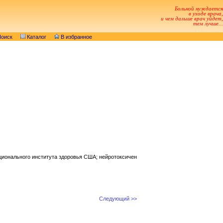
Больной нуждается
в уходе врача,
и чем дальше врач уйдет,
тем лучше...
оиск
Каталог
В избранное
ционального института здоровья США; нейротоксичен
Следующий >>