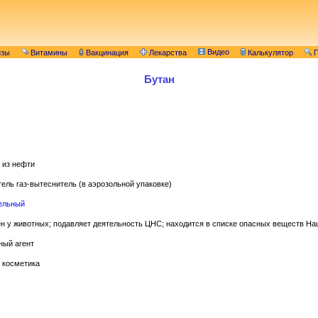
Видео
изы
Витамины
Вакцинация
Лекарства
Калькулятор
П
Бутан
 из нефти
ель газ-вытеснитель (в аэрозольной упаковке)
ельный
н у животных; подавляет деятельность ЦНС; находится в списке опасных веществ На
ный агент
 косметика