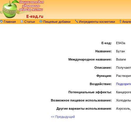
Главная
Статьи
Пищевые добавки
Ингредиенты косметики
Анал
E-код:
E943a
Название:
Бутан
Международное название:
Butane
Описание:
Получают
Функция:
Растворит
Воздействие:
Подозрит
Потенциальные эффекты:
Канцероге
Возможное пищевое использование:
Холодиль
Другие варианты использования:
Аэрозоль,
<< Предыдущий