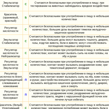
Эмульгатор
Считаются безопасными при употреблении в пищу; при
С
Стабилизатор
тестировании на животных наблюдалось вредное воздействие
Краситель
Считаются безопасными при употреблении в пищу в небольши
(оранжевый,
Б
количествах
красный)
Считаются безопасными при употреблении в пищу в небольши
Регулятор
С
количествах; большие дозы вызывают тяжелое желудочно-
кислотности
кишечное кровотечение
Считаются безопасными при употреблении в пищу в небольши
Эмульгатор
количествах; большие дозы могут вызывать тошноту, диарею,
С
Стабилизатор
газы, вздутие живота, боли в животе; могут способствовать
поглощению пищевых аллергенов
Регулятор
Считаются безопасными при употреблении в пищу в небольши
кислотности
С
количествах; контакт может вызвать сыпь на коже головы, на
Нейтрализатор
лбу и руках
Регулятор
Считаются безопасными при употреблении в пищу в небольши
кислотности
С
количествах; контакт может вызывать раздражение кожи; эри-
Эмульгатор
тематозный дерматит; волдыри
Регулятор
Считаются безопасными при употреблении в пищу в небольши
кислотности Агент,
количествах; контакт может вызывать сыпь на лбу, коже голов
предотвращающий
П
и руках; расстройства внешнего дыхания; большие дозы могут
слеживание и
вызывать желудочно-кишечное кровотечение, рвоту, диарею,
комкование
шок и смерть
Считаются безопасными при употреблении в пищу в небольши
Регулятор
количествах; раздражение кожи; раздражение желудочно-
кислотности
П
кишечного тракта; людям с нарушенной функцией почек или
Консервант
печени лучше избегать
Краситель (белый)
Считаются безопасными при употреблении в пищу в небольши
Уплотняющий
С
количествах; чрезмерное потребление может вызвать боли в