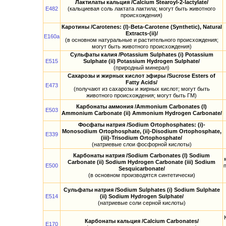
Лактилаты кальция /Calcium Stearoyl-2-lactylate/
E482
(кальциевая соль лактата лактила; могут быть животного
происхождения)
Каротины /Carotenes: (I)-Beta-Carotene (Synthetic), Natural
Extracts-(ii)/
E160a
(в основном натуральные и растительного происхождения;
могут быть животного происхождения)
Сульфаты калия /Potassium Sulphates (i) Potassium
E515
Sulphate (ii) Potassium Hydrogen Sulphate/
(природный минерал)
Сахарозы и жирных кислот эфиры /Sucrose Esters of
Fatty Acids/
E473
(получают из сахарозы и жирных кислот; могут быть
животного происхождения; могут быть ГМ)
Карбонаты аммония /Ammonium Carbonates (I)
E503
Ammonium Carbonate (ii) Ammonium Hydrogen Carbonate/
Фосфаты натрия /Sodium Ortophosphates: (i)-
Monosodium Ortophosphate, (ii)-Disodium Ortophosphate,
E339
(iii)-Trisodium Ortophosphate/
(натриевые слои фосфорной кислоты)
Карбонаты натрия /Sodium Carbonates (I) Sodium
Carbonate (ii) Sodium Hydrogen Carbonate (iii) Sodium
E500
Sesquicarbonate/
(в основном производятся синтетически)
Сульфаты натрия /Sodium Sulphates (i) Sodium Sulphate
E514
(ii) Sodium Hydrogen Sulphate/
(натриевые соли серной кислоты)
Карбонаты кальция /Calcium Carbonates/
E170