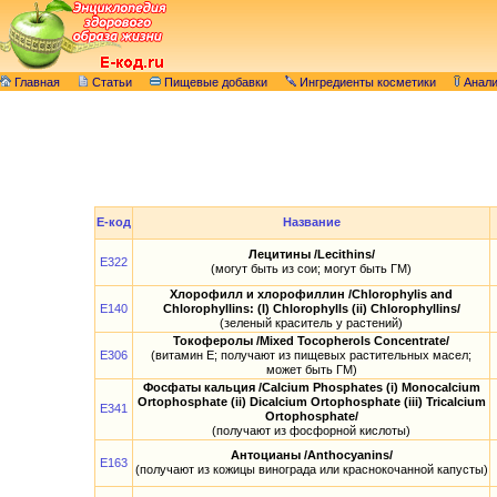
Главная
Статьи
Пищевые добавки
Ингредиенты косметики
Анал
E-код
Название
Лецитины /Lecithins/
E322
(могут быть из сои; могут быть ГМ)
Хлорофилл и хлорофиллин /Chlorophylis and
E140
Chlorophyllins: (I) Chlorophylls (ii) Chlorophyllins/
(зеленый краситель у растений)
Токоферолы /Mixed Tocopherols Concentrate/
E306
(витамин E; получают из пищевых растительных масел;
может быть ГМ)
Фосфаты кальция /Calcium Phosphates (i) Monocalcium
Ortophosphate (ii) Dicalcium Ortophosphate (iii) Tricalcium
E341
Ortophosphate/
(получают из фосфорной кислоты)
Антоцианы /Anthocyanins/
E163
(получают из кожицы винограда или краснокочанной капусты)