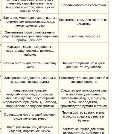
печенье; картофельное пюре
Порошкообразная косметика
быстрого приготовления; сухие
яичные белки
Маргарин, молочная смесь, паста с
х
Косметика, корм для животных,
пониженным содержанием жира,
сигареты
кексы, джемы, сыр
х
Заменитель соли с пониженным
содержанием натрия, пивоваренная
Косметика, лекарства
промышленность
х
Маргарин, молочные десерты,
жевательная резинка, шоколад,
майонез
х
Разрыхлитель для теста, шоколад,
Завивка "перманент" и крем
какао
для нее, огнетушители
х
Замороженные десерты; лапша и
Производство лака для ногтей и
макароны, сырная паста
моющих средств
х
Кондитерские изделия,
Средство для полоскания рта,
ы
полуфабрикат сладкого крема,
мыло, соли для ванны,
мучные изделия, полуфабрикат
влагалищный душ, шампунь,
мороженого, суп, джемы, шоколад,
моющие средства,
порошковое солодовое молоко
производство бумаги и стекла
х
Производство краски, мыла,
Основа для жевательной резинки,
моющих средств, стекла и
сухое печенье, тунец
бумаги
Хлеб, бисквиты, кондитерские
х
Косметика, пудра для лица,
изделия, мороженое, кексы,
отбеливатель, витамины в