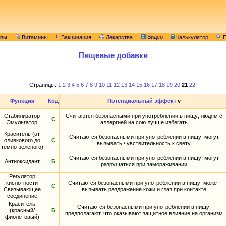
Видео
изы
Витамины
Вакцинация
Лекарства
Калькулятор
П
Пищевые добавки
Страницы:
1
2
3
4
5
6
7
8
9
10
11
12
13
14
15
16
17
18
19
20
21
22
Функция
Код
Потенциальный эффект
v
Стабилизатор
Считаются безопасными при употреблении в пищу; людям с
С
Эмульгатор
аллергией на сою лучше избегать
Краситель (от
Считаются безопасными при употреблении в пищу; могут
оливкового до
С
вызывать чувствительность к свету
темно-зеленого)
Считаются безопасными при употреблении в пищу; могут
Антиоксидант
Б
разрушаться при замораживании
Регулятор
кислотности
Считаются безопасными при употреблении в пищу; может
С
Связывающее
вызывать раздражение кожи и глаз при контакте
соединение
Краситель
Считаются безопасными при употреблении в пищу;
(красный/
Б
предполагают, что оказывают защитное влияние на организм
фиолетовый)