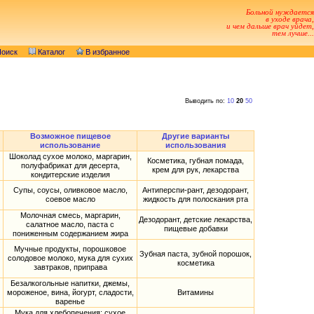
Больной нуждается
в уходе врача,
и чем дальше врач уйдет,
тем лучше...
оиск
Каталог
В избранное
Выводить по:
10
20
50
Возможное пищевое
Другие варианты
использование
использования
Шоколад сухое молоко, маргарин,
Косметика, губная помада,
полуфабрикат для десерта,
крем для рук, лекарства
кондитерские изделия
Супы, соусы, оливковое масло,
Антиперспи-рант, дезодорант,
соевое масло
жидкость для полоскания рта
Молочная смесь, маргарин,
Дезодорант, детские лекарства,
салатное масло, паста с
пищевые добавки
пониженным содержанием жира
Мучные продукты, порошковое
Зубная паста, зубной порошок,
солодовое молоко, мука для сухих
косметика
завтраков, приправа
Безалкогольные напитки, джемы,
мороженое, вина, йогурт, сладости,
Витамины
варенье
Мука для хлебопечения; сухое