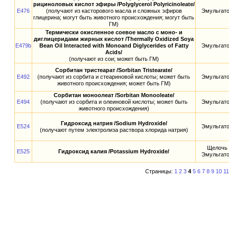
рициноловых кислот эфиры /Polyglycerol Polyricinoleate/
E476
(получают из касторового масла и сложных эфиров
Эмульгат
глицерина; могут быть животного происхождения; могут быть
ГМ)
Термически окисленное соевое масло с моно- и
диглицеридами жирных кислот /Thermally Oxidized Soya
E479b
Bean Oil Interacted with Monoand Diglycerides of Fatty
Эмульгат
Acids/
(получают из сои; может быть ГМ)
Сорбитан тристеарат /Sorbitan Tristearate/
E492
(получают из сорбита и стеариновой кислоты; может быть
Эмульгат
животного происхождения; может быть ГМ)
Сорбитан моноолеат /Sorbitan Monooleate/
E494
(получают из сорбита и олеиновой кислоты; может быть
Эмульгат
животного происхождения)
Гидроксид натрия /Sodium Hydroxide/
E524
Эмульгат
(получают путем электролиза раствора хлорида натрия)
Щелочь
E525
Гидроксид калия /Potassium Hydroxide/
Эмульгат
Страницы:
1
2
3
4
5
6
7
8
9
10
11