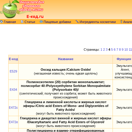
Главная
Статьи
Пищевые добавки
Ингредиенты косметики
Анал
Страницы:
1
2
3
4
5
6
7
8
9
10
11
E-код
Название
Функция
Эмульгат
Оксид кальция /Calcium Oxide/
Агент,
E529
(негашеная известь; очень едкая щелочь)
улучшающ
консистен
Полиоксиэтилен (20) сорбитан монопальмитат;
полисорбат 40 /Polyoxyethylene Sorbitan Monopalmitate
E434
(Polysorbate 40)/
Эмульгат
(синтетический; получают из сорбита; может быть животного
происхождения)
Глицерина и лимонной кислоты и жирных кислот
эфиры /Citric acid Esters of Mono- and Diglycerides of
E472c
Эмульгат
Fatty Acids/
(могут быть животного происхождения)
Глицерина и диацетил винной и жирных кислот эфиры
E472e
/Diacetyltartaric and Fatty Acid Esters of Glycerol/
Эмульгат
(могут быть животного происхождения)
Полиглицерина и взаимо-этерифицированных