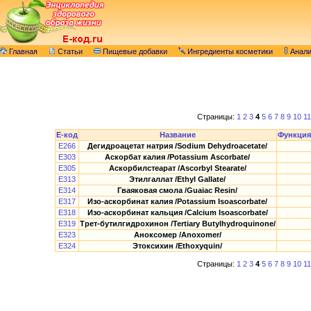
Главная
Статьи
Пищевые добавки
Ингредиенты косметики
Анал
Страницы:
1
2
3
4
5
6
7
8
9
10
11
E-код
Название
Функция
E266
Дегидроацетат натрия /Sodium Dehydroacetate/
E303
Аскорбат калия /Potassium Ascorbate/
E305
Аскорбилстеарат /Ascorbyl Stearatе/
E313
Этилгаллат /Ethyl Gallate/
E314
Гваяковая смола /Guaiac Resin/
E317
Изо-аскорбинат калия /Potassium Isoascorbate/
E318
Изо-аскорбинат кальция /Calcium Isoascorbate/
E319
Трет-бутилгидрохинон /Tertiary Butylhydroquinone/
E323
Аноксомер /Anoxomer/
E324
Этоксихин /Ethoxyquin/
Страницы:
1
2
3
4
5
6
7
8
9
10
11