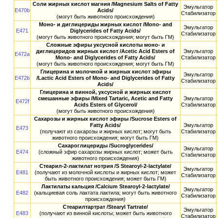
Соли жирных кислот магния /Magnesium Salts of Fatty
Эмульгатор
E470b
Acids/
Стабилизатор
(могут быть животного происхождения)
Моно- и диглицериды жирных кислот /Mono- and
Эмульгатор
E471
Diglycerides of Fatty Acids/
Стабилизатор
(могут быть животного происхождения; могут быть ГМ)
Сложные эфиры уксусной кислоты моно- и
диглицеридов жирных кислот /Acetic Acid Esters of
Эмульгатор
E472a
Mono- and Diglycerides of Fatty Acids/
Стабилизатор
(могут быть животного происхождения; могут быть ГМ)
Глицерина и молочной и жирных кислот эфиры
Эмульгатор
E472b
/Lactic Acid Esters of Mono- and Diglycerides of Fatty
Стабилизатор
Acids/
Глицерина и винной, уксусной и жирных кислот
смешанные эфиры /Mixed Tartaric, Acetic and Fatty
Эмульгатор
E472f
Acids Esters of Glycerol/
Стабилизатор
(могут быть животного происхождения)
Сахарозы и жирных кислот эфиры /Sucrose Esters of
Fatty Acids/
Эмульгатор
E473
(получают из сахарозы и жирных кислот; могут быть
Стабилизатор
животного происхождения; могут быть ГМ)
Сахароглицериды /Sucroglycerides/
Эмульгатор
E474
(сложный эфир сахарозы жирных кислот; может быть
Стабилизатор
животного происхождения)
Стеарил-2-лактилат нотрия /S Stearoyl-2-lactylate/
Эмульгатор
E481
(получают из молочной кислоты и жирных кислот; может
Стабилизатор
быть животного происхождения; может быть ГМ)
Лактилаты кальция /Calcium Stearoyl-2-lactylate/
Эмульгатор
E482
(кальциевая соль лактата лактила; могут быть животного
Стабилизатор
происхождения)
Стеарилтартрат /Stearyl Tartrate/
Эмульгатор
E483
(получают из винной кислоты; может быть животного
Стабилизатор