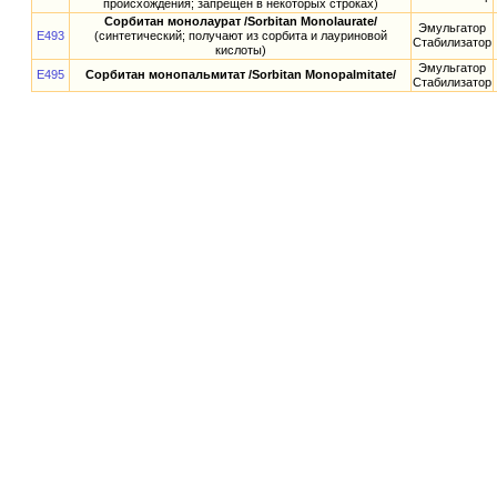
происхождения; запрещен в некоторых строках)
Сорбитан монолаурат /Sorbitan Monolaurate/
Эмульгатор
E493
(синтетический; получают из сорбита и лауриновой
Стабилизатор
кислоты)
Эмульгатор
E495
Сорбитан монопальмитат /Sorbitan Monopalmitate/
Стабилизатор