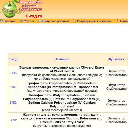
Главная
Статьи
Пищевые добавки
Ингредиенты косметики
Анал
E-код
Название
Функция
v
Эфиры глицерина и смоляных кислот /Glycerol Esters
of Wood rosins/
Эмульгатор
E445
(получают из древесной смолы и пищевого глицерина;
Стабилизатор
могут быть животного происхождения)
Трифосфаты /Triphosphates (I) Pentasodium
Эмульгатор
E451
Triphosphate (ii) Pentapotassium Triphosphate/
Стабилизатор
(получают синтетически из фосфатной породы)
Полифосфаты /Polyphosphates (I) Sodium
Polyphosphates (ii) Potassium Polyphosphates (iii)
Эмульгатор
E452
Sodium Calcium Polyphosphate (iv) Calcium
Стабилизатор
Polyphophates/
(соли фосфорной кислоты)
Жирные кислоты, соли алюминия, натрия, калия,
кальция, магния и аммония /Sodium, Potassium and
Эмульгатор
E470a
Calcium Salts of Fatty Acids/
Стабилизатор
(могут быть животного происхождения)