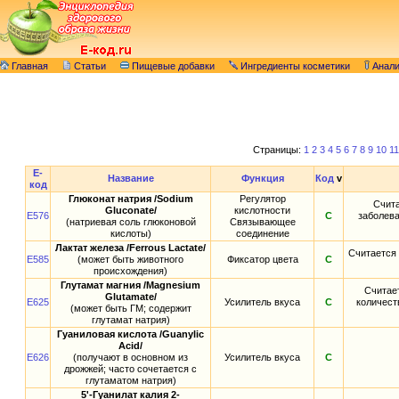
Главная
Статьи
Пищевые добавки
Ингредиенты косметики
Анал
Страницы:
1
2
3
4
5
6
7
8
9
10
11
E-
Название
Функция
Код
v
код
Глюконат натрия /Sodium
Регулятор
Счита
Gluconate/
кислотности
E576
С
заболев
(натриевая соль глюконовой
Связывающее
кислоты)
соединение
Лактат железа /Ferrous Lactate/
Считается 
E585
(может быть животного
Фиксатор цвета
С
происхождения)
Глутамат магния /Magnesium
Считае
Glutamate/
E625
Усилитель вкуса
С
количест
(может быть ГМ; содержит
глутамат натрия)
Гуаниловая кислота /Guanylic
Acid/
E626
(получают в основном из
Усилитель вкуса
С
дрожжей; часто сочетается с
глутаматом натрия)
5'-Гуанилат калия 2-