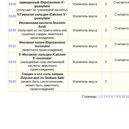
замещенный /Dipotassium 5'-
Считается
E628
Усилитель вкуса
С
guanylate/
(получают из гуаниловой кислоты)
5'Гуанилат кальция /Calcium 5'-
Считаетс
E629
Усилитель вкуса
С
guanylate/
Инозиновая кислота /Inosinic
Acid/
Считаетс
E630
(получают из экстракта мяса или
Усилитель вкуса
С
сушеных сардин; животного
происхождения)
Инозинат калия /Dipotassium
Считаетс
E632
Inosinate/
Усилитель вкуса
С
(животного происхождения)
5'-Инозинат кальция /Calcium
5'-inosinate/
Считаетс
E633
(кальциевая соль инозиновой
Усилитель вкуса
С
кислоты; животного
происхождения)
Глицин и его соль натрия
/Glycine and its Sodium Salt/
E640
(может быть синтетическим;
Усилитель вкуса
С
может быть животного
происхождения)
Страницы:
1
2
3
4
5
6
7
8
9
10
11