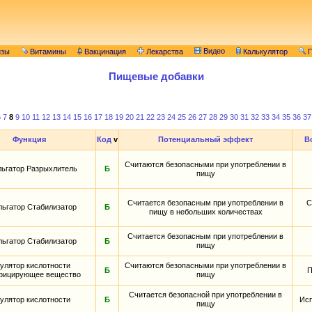
Видео
изы
Витамины
Вакцинация
Лекарства
Калькулятор
П
Пищевые добавки
6
7
8
9
10
11
12
13
14
15
16
17
18
19
20
21
22
23
24
25
26
27
28
29
30
31
32
33
34
35
36
37
Функция
Код
v
Потенциальный эффект
В
Считаются безопасными при употреблении в
ьгатор Разрыхлитель
Б
пищу
Считается безопасным при употреблении в
С
ьгатор Стабилизатор
Б
пищу в небольших количествах
Считается безопасным при употреблении в
ьгатор Стабилизатор
Б
пищу
улятор кислотности
Считаются безопасными при употреблении в
Б
П
фицирующее вещество
пищу
Считается безопасной при употреблении в
улятор кислотности
Б
Исп
пищу