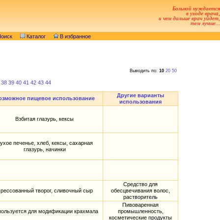
Больной нуждается
в уходе врача,
и чем дальше врач уйдет,
тем лучше...
оиск
Каталог
В избранное
Выводить по:
10
20
50
38
39
40
41
42
43
44
Другие варианты
озможное пищевое использование
использования
Взбитая глазурь, кексы
ухое печенье, хлеб, кексы, сахарная
глазурь, начинки
Средство для
рессованный творог, сливочный сыр
обесцвечивания волос,
растворитель
Пивоваренная
ользуется для модификации крахмала
промышленность,
косметические продукты