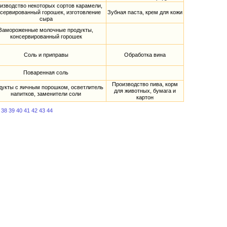
изводство некоторых сортов карамели,
сервированный горошек, изготовление
Зубная паста, крем для кожи
сыра
Замороженные молочные продукты,
консервированный горошек
Соль и приправы
Обработка вина
Поваренная соль
Производство пива, корм
дукты с яичным порошком, осветлитель
для животных, бумага и
напитков, заменители соли
картон
38
39
40
41
42
43
44