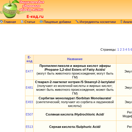
Главная
Статьи
Пищевые добавки
Ингредиенты косметики
Анал
Страницы:
1
2
3
4
5
E-
Название
код
Пропиленгликоля и жирных кислот эфиры
/Propane-1,2-diol Esters of Fatty Acids/
E477
Эмул
(могут быть животного происхождения; могут быть
ГМ)
Стеарил-2-лактилат нотрия /S Stearoyl-2-lactylate/
(получают из молочной кислоты и жирных кислот;
E481
Эмул
может быть животного происхождения; может быть
ГМ)
Сорбитан монолаурат /Sorbitan Monolaurate/
E493
(синтетический; получают из сорбита и лауриновой
Эмул
кислоты)
Рег
E507
Соляная кислота /Hydrochloric Acid/
Моди
E513
Серная кислота /Sulphuric Acid/
Рег