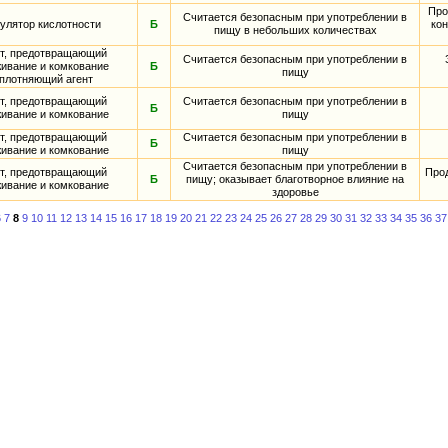
Про
Считается безопасным при употреблении в
улятор кислотности
Б
кон
пищу в небольших количествах
нт, предотвращающий
Считается безопасным при употреблении в
ивание и комкование
Б
пищу
плотняющий агент
нт, предотвращающий
Считается безопасным при употреблении в
Б
ивание и комкование
пищу
нт, предотвращающий
Считается безопасным при употреблении в
Б
ивание и комкование
пищу
Считается безопасным при употреблении в
нт, предотвращающий
Про
Б
пищу; оказывает благотворное влияние на
ивание и комкование
здоровье
6
7
8
9
10
11
12
13
14
15
16
17
18
19
20
21
22
23
24
25
26
27
28
29
30
31
32
33
34
35
36
37