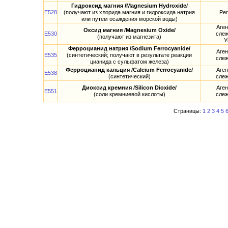
Гидроксид магния /Magnesium Hydroxide/
E528
(получают из хлорида магния и гидроксида натрия
Рег
или путем осаждения морской воды)
Аге
Оксид магния /Magnesium Oxide/
E530
слеж
(получают из магнезита)
У
Ферроцианид натрия /Sodium Ferrocyanide/
Аге
E535
(синтетический; получают в результате реакции
слеж
цианида с сульфатом железа)
Ферроцианид кальция /Calcium Ferrocyanide/
Аге
E538
(синтетический)
слеж
Диоксид кремния /Silicon Dioxide/
Аге
E551
(соли кремниевой кислоты)
слеж
Страницы:
1
2
3
4
5