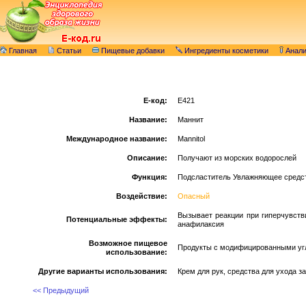
Главная
Статьи
Пищевые добавки
Ингредиенты косметики
Анал
E-код:
E421
Название:
Маннит
Международное название:
Mannitol
Описание:
Получают из морских водорослей
Функция:
Подсластитель Увлажняющее средс
Воздействие:
Опасный
Вызывает реакции при гиперчувстви
Потенциальные эффекты:
анафилаксия
Возможное пищевое
Продукты с модифицированными угл
использование:
Другие варианты использования:
Крем для рук, средства для ухода з
<< Предыдущий