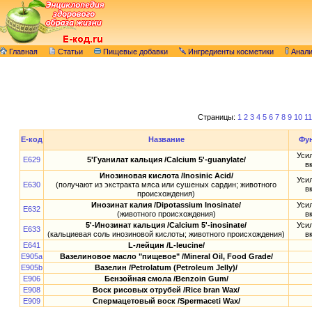
Главная
Статьи
Пищевые добавки
Ингредиенты косметики
Анал
Страницы:
1
2
3
4
5
6
7
8
9
10
11
E-код
Название
Фу
Уси
E629
5'Гуанилат кальция /Calcium 5'-guanylate/
в
Инозиновая кислота /Inosinic Acid/
Уси
E630
(получают из экстракта мяса или сушеных сардин; животного
в
происхождения)
Инозинат калия /Dipotassium Inosinate/
Уси
E632
(животного происхождения)
в
5'-Инозинат кальция /Calcium 5'-inosinate/
Уси
E633
(кальциевая соль инозиновой кислоты; животного происхождения)
в
E641
L-лейцин /L-leucine/
E905a
Вазелиновое масло "пищевое" /Mineral Oil, Food Grade/
E905b
Вазелин /Petrolatum (Petroleum Jelly)/
E906
Бензойная смола /Benzoin Gum/
E908
Воск рисовых отрубей /Rice bran Wax/
E909
Спермацетовый воск /Spermaceti Wax/