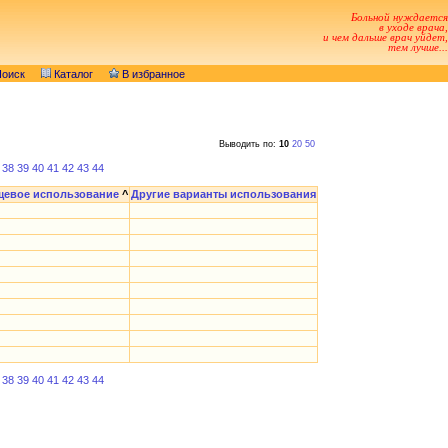
Больной нуждается
в уходе врача,
и чем дальше врач уйдет,
тем лучше...
оиск
Каталог
В избранное
Выводить по:
10
20
50
38
39
40
41
42
43
44
щевое использование
^
Другие варианты использования
38
39
40
41
42
43
44