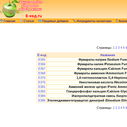
Главная
Статьи
Пищевые добавки
Ингредиенты косметики
Анал
Страницы:
1
2
3
4
5
E-код
Название
E365
Фумараты натрия /Sodium Fuma
E366
Фумараты калия /Potassium Fum
E367
Фумараты кальция /Calcium Fum
E368
Фумараты аммония /Ammonium Fu
E370
1,4-гептоноллактон /1,4-Heptono
E375
Никотиновая кислота /Nicotinic
E381
Аммоний железо цитрат /Ferric Аmmon
E383
Глицерофосфат кальция /Calcium Glyc
E384
Изопропилцитратная смесь /Isopropi
E386
Этилендиаминтетраацетат динатрий /Disodium Ethyl
Страницы:
1
2
3
4
5