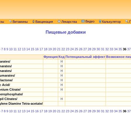
Видео
изы
Витамины
Вакцинация
Лекарства
Калькулятор
П
Пищевые добавки
6
7
8
9
10
11
12
13
14
15
16
17
18
19
20
21
22
23
24
25
26
27
28
29
30
31
32
33
34
35
36
37
Функция
Код
Потенциальный эффект
Возможное пи
rates/
Н
arates/
Н
arates/
Н
marates/
Н
lactone/
Н
 Acid/
Н
ium Citrate/
Н
erophosphate/
l Citrates/
Н
ene Diamine Tetra-acetate/
6
7
8
9
10
11
12
13
14
15
16
17
18
19
20
21
22
23
24
25
26
27
28
29
30
31
32
33
34
35
36
37