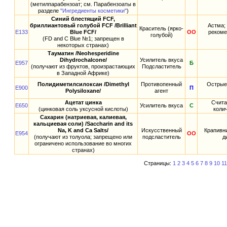
(метилпарабензоат; см. Парабензоаты в
разделе
"Ингредиенты косметики"
)
Синий блестящий FCF,
бриллиантовый голубой FCF /Brilliant
Астма; 
Краситель (ярко-
E133
Blue FCF/
ОО
рекоме
голубой)
(FD and С Blue №1; запрещен в
некоторых странах)
Тауматин /Neohesperidine
Dihydrochalcone/
Усилитель вкуса
E957
Б
(получают из фруктов, произрастающих
Подсластитель
в Западной Африке)
Полидиметилсилоксан /Dimethyl
Противопенный
Острые 
E900
П
Polysiloxane/
агент
Ацетат цинка
Счита
E650
Усилитель вкуса
С
(цинковая соль уксусной кислоты)
коли
Сахарин (натриевая, калиевая,
кальциевая соли) /Saccharin and its
Na, K and Ca Salts/
Искусственный
Крапивни
E954
ОО
(получают из толуола; запрещено или
подсластитель
д
ограничено использование во многих
странах)
Страницы:
1
2
3
4
5
6
7
8
9
10
11