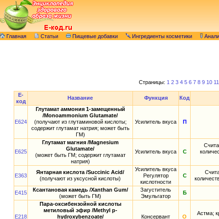
Главная
Статьи
Пищевые добавки
Ингредиенты косметики
Анал
Страницы:
1
2
3
4
5
6
7
8
9
10
11
E-
Название
Функция
Код
код
Глутамат аммония 1-замещенный
/Monoammonium Glutamate/
E624
(получают из глутаминовой кислоты;
Усилитель вкуса
П
содержит глутамат натрия; может быть
ГМ)
Глутамат магния /Magnesium
Счита
Glutamate/
E625
Усилитель вкуса
С
количес
(может быть ГМ; содержит глутамат
натрия)
Усилитель вкуса
Янтарная кислота /Succinic Acid/
Счита
E363
Регулятор
С
(получают из уксусной кислоты)
количест
кислотности
Ксантановая камедь /Xanthan Gum/
Загуститель
E415
Б
(может быть ГМ)
Эмульгатор
Пара-оксибензойной кислоты
метиловый эфир /Methyl p-
Астма; к
E218
hydroxybenzoate/
Консервант
О