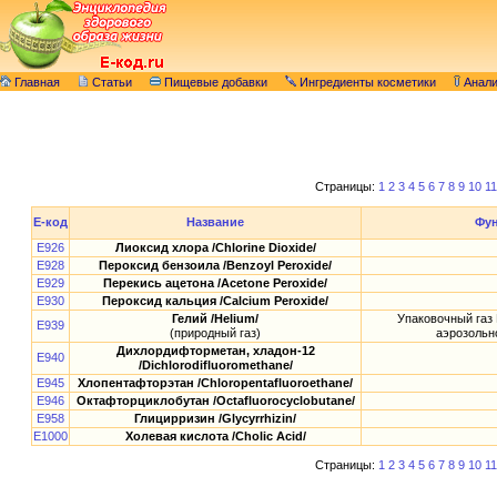
Главная
Статьи
Пищевые добавки
Ингредиенты косметики
Анал
Страницы:
1
2
3
4
5
6
7
8
9
10
11
E-код
Название
Фу
E926
Лиоксид хлора /Chlorine Dioxide/
E928
Пероксид бензоила /Benzoyl Peroxide/
E929
Перекись ацетона /Acetone Peroxide/
E930
Пероксид кальция /Calcium Peroxide/
Гелий /Helium/
Упаковочный газ 
E939
(природный газ)
аэрозольн
Дихлордифторметан, хладон-12
E940
/Dichlorodifluoromethane/
E945
Хлопентафторэтан /Chloropentafluoroethane/
E946
Октафторциклобутан /Octafluorocyclobutane/
E958
Глицирризин /Glycyrrhizin/
E1000
Холевая кислота /Cholic Acid/
Страницы:
1
2
3
4
5
6
7
8
9
10
11