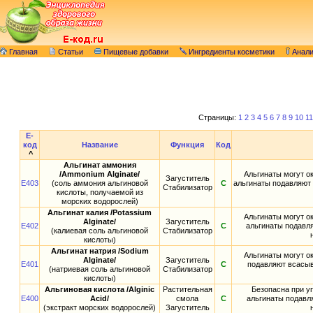
Главная
Статьи
Пищевые добавки
Ингредиенты косметики
Анал
Страницы:
1
2
3
4
5
6
7
8
9
10
11
E-
код
Название
Функция
Код
^
Альгинат аммония
/Ammonium Alginate/
Альгинаты могут о
Загуститель
E403
(соль аммония альгиновой
С
альгинаты подавляют
Стабилизатор
кислоты, получаемой из
морских водорослей)
Альгинат калия /Potassium
Альгинаты могут о
Alginate/
Загуститель
E402
С
альгинаты подавл
(калиевая соль альгиновой
Стабилизатор
кислоты)
Альгинат натрия /Sodium
Альгинаты могут о
Alginate/
Загуститель
E401
С
подавляют всасыв
(натриевая соль альгиновой
Стабилизатор
кислоты)
Альгиновая кислота /Alginic
Растительная
Безопасна при у
E400
Acid/
смола
С
альгинаты подавл
(экстракт морских водорослей)
Загуститель