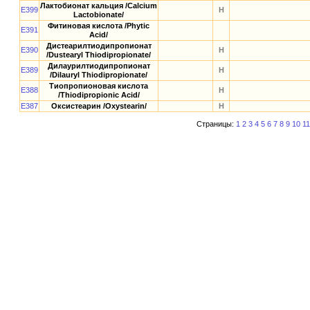
Лактобионат кальция /Calcium
E399
Н
Lactobionate/
Фитиновая кислота /Phytic
E391
Acid/
Дистеарилтиодипропионат
E390
Н
/Dustearyl Thiodipropionate/
Дилаурилтиодипропионат
E389
Н
/Dilauryl Thiodipropionate/
Тиопропионовая кислота
E388
Н
/Thiodipropionic Acid/
E387
Оксистеарин /Oxystearin/
Н
Страницы:
1
2
3
4
5
6
7
8
9
10
11