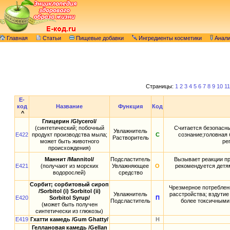
Главная
Статьи
Пищевые добавки
Ингредиенты косметики
Анал
Страницы:
1
2
3
4
5
6
7
8
9
10
11
E-
код
Название
Функция
Код
^
Глицерин /Glycerol/
(синтетический; побочный
Считается безопасны
Увлажнитель
E422
продукт производства мыла;
С
сознание;головная 
Растворитель
может быть животного
ре
происхождения)
Маннит /Mannitol/
Подсластитель
Вызывает реакции пр
E421
(получают из морских
Увлажняющее
О
рекомендуется детям
водорослей)
средство
Сорбит; сорбитовый сироп
Чрезмерное потреблен
/Sorbitol (i) Sorbitol (ii)
Увлажнитель
расстройства; вздутие
E420
Sorbitol Syrup/
П
Подсластитель
более токсичными
(может быть получен
синтетически из глюкозы)
E419
Гхатти камедь /Gum Ghatty/
Н
Геллановая камедь /Gellan