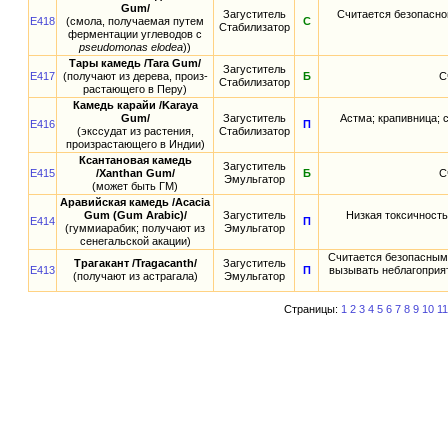
Gum/
Загуститель
Считается безопасно
E418
(смола, получаемая путем
С
Стабилизатор
ферментации углеводов с
pseudomonas elodea
))
Тары камедь /Tara Gum/
Загуститель
E417
(получают из дерева, произ-
Б
С
Стабилизатор
растающего в Перу)
Камедь карайи /Karaya
Gum/
Загуститель
Астма; крапивница; 
E416
П
(экссудат из растения,
Стабилизатор
произрастающего в Индии)
Ксантановая камедь
Загуститель
E415
/Xanthan Gum/
Б
С
Эмульгатор
(может быть ГМ)
Аравийская камедь /Acacia
Gum (Gum Arabic)/
Загуститель
Низкая токсичность
E414
П
(гуммиарабик; получают из
Эмульгатор
сенегальской акации)
Считается безопасным 
Трагакант /Tragacanth/
Загуститель
E413
П
вызывать неблагоприят
(получают из астрагала)
Эмульгатор
Страницы:
1
2
3
4
5
6
7
8
9
10
11