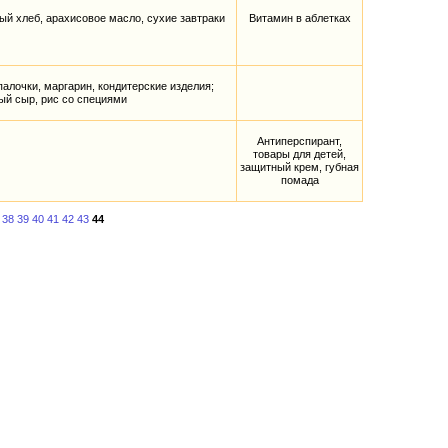
ый хлеб, арахисовое масло, сухие завтраки
Витамин в аблетках
алочки, маргарин, кондитерские изделия;
ый сыр, рис со специями
Антиперспирант,
товары для детей,
защитный крем, губная
помада
38
39
40
41
42
43
44