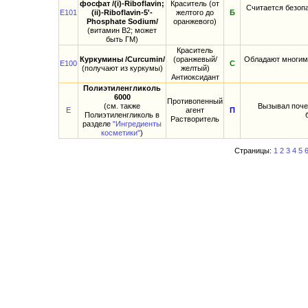
фосфат /(i)-Riboflavin;
Краситель (от
Считается безоп
E101
(ii)-Riboflavin-5'-
желтого до
Б
Phosphate Sodium/
оранжевого)
(витамин B2; может
быть ГМ)
Краситель
Куркумины /Curcumin/
(оранжевый/
Обладают многими
E100
С
(получают из куркумы)
желтый)
Антиоксидант
Полиэтиленгликоль
6000
Противопенный
(см. также
Вызывал поче
E
агент
П
Полиэтиленгликоль в
Растворитель
разделе
"Ингредиенты
косметики"
)
Страницы:
1
2
3
4
5