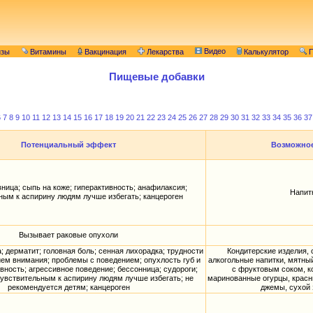
Видео
изы
Витамины
Вакцинация
Лекарства
Калькулятор
П
Пищевые добавки
6
7
8
9
10
11
12
13
14
15
16
17
18
19
20
21
22
23
24
25
26
27
28
29
30
31
32
33
34
35
36
37
Потенциальный эффект
Возможное
ница; сыпь на коже; гиперактивность; анафилаксия;
Напит
ным к аспирину людям лучше избегать; канцероген
Вызывает раковые опухоли
; дерматит; головная боль; сенная лихорадка; трудности
Кондитерские изделия, 
ем внимания; проблемы с поведением; опухлость губ и
алкогольные напитки, мятны
ивность; агрессивное поведение; бессонница; судороги;
с фруктовым соком, к
увствительным к аспирину людям лучше избегать; не
маринованные огурцы, красны
рекомендуется детям; канцероген
джемы, сухой 