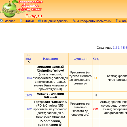
Главная
Статьи
Пищевые добавки
Ингредиенты косметики
Анал
Страницы:
1
2
3
4
5
E-
код
Название
Функция
Код
^
Хинолин желтый
/Quinoline Yellow/
Краситель (от
(синтетический;
тускло-желтого
Астма; крапив
E104
азокраситель; запрещен
О
до зеленовато-
чувствитель
в некоторых странах;
желтого)
может быть животного
происхождения)
Алканет, алканин
E103
Н
/Alkanet/
Тартразин /Tartrazine/
Астма; крапивница
Краситель (от
(FD & С yellow N55;
со сосредоточени
лимонно-
E102
краситель из угольного
ОО
языка; гиперакт
желтого до
дегтя; запрещен в
анафилаксия; ч
оранжевого)
некоторых странах)
Рибофлавин,
рибофлавин-5'-