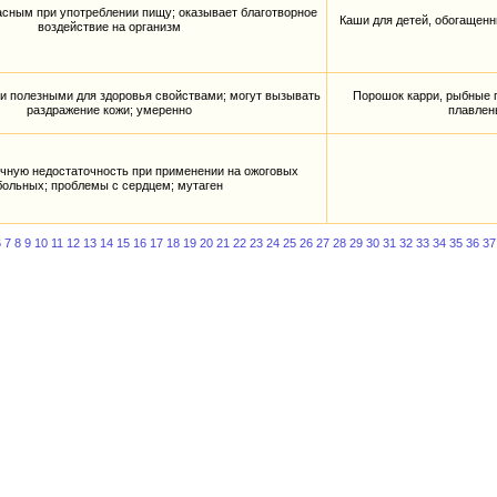
асным при употреблении пищу; оказывает благотворное
Каши для детей, обогащенн
воздействие на организм
 полезными для здоровья свойствами; могут вызывать
Порошок карри, рыбные п
раздражение кожи; умеренно
плавлен
чную недостаточность при применении на ожоговых
больных; проблемы с сердцем; мутаген
6
7
8
9
10
11
12
13
14
15
16
17
18
19
20
21
22
23
24
25
26
27
28
29
30
31
32
33
34
35
36
37