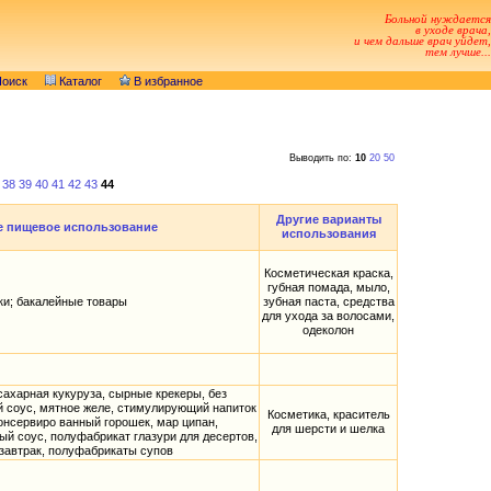
Больной нуждается
в уходе врача,
и чем дальше врач уйдет,
тем лучше...
оиск
Каталог
В избранное
Выводить по:
10
20
50
38
39
40
41
42
43
44
Другие варианты
 пищевое использование
использования
Косметическая краска,
губная помада, мыло,
ки; бакалейные товары
зубная паста, средства
для ухода за волосами,
одеколон
сахарная кукуруза, сырные крекеры, без
й соус, мятное желе, стимулирующий напиток
Косметика, краситель
онсервиро ванный горошек, мар ципан,
для шерсти и шелка
й соус, полуфабрикат глазури для десертов,
завтрак, полуфабрикаты супов