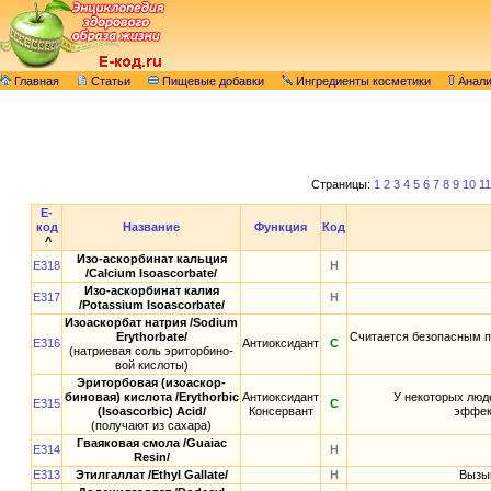
Главная
Статьи
Пищевые добавки
Ингредиенты косметики
Анал
Страницы:
1
2
3
4
5
6
7
8
9
10
11
E-
код
Название
Функция
Код
^
Изо-аскорбинат кальция
E318
Н
/Calcium Isoascorbate/
Изо-аскорбинат калия
E317
Н
/Potassium Isoascorbate/
Изоаскорбат натрия /Sodium
Erythorbate/
Считается безопасным пр
E316
Антиоксидант
С
(натриевая соль эриторбино-
вой кислоты)
Эриторбовая (изоаскор-
биновая) кислота /Erythorbic
Антиоксидант
У некоторых люд
E315
С
(Isoascorbic) Acid/
Консервант
эффек
(получают из сахара)
Гваяковая смола /Guaiac
E314
Н
Resin/
E313
Этилгаллат /Ethyl Gallate/
Н
Вызыв