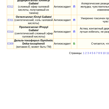
Додецилгаллат /Dodecyl
Gallate/
Аллергические реакци
E312
(сложный эфир галловой
Антиоксидант
П
желудка; чувствитель
кислоты, получаемый из
изменени
танина)
Октилгаллат /Octyl Gallate/
Умеренно токсичен пр
E311
(синтетический; соль галловой
Антиоксидант
П
чувс
кислоты)
Пропилгаплат /Propyl
Астма; контактный дер
Gallate/
E310
Антиоксидант
П
лучше избегать; не ра
(синтетический сложный эфир
галловой кислоты)
Дельта-токоферол /Synthetic
E309
Delta-tocopherol/
Антиоксидант
Б
Считается, ч
(витамин E; может быть ГМ)
Страницы:
1
2
3
4
5
6
7
8
9
10
11